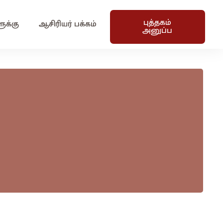
புத்தகம்
ுக்கு
ஆசிரியர் பக்கம்
அனுப்ப