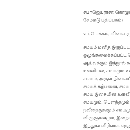
சபா.ஜெயராசா. கொழும்பு 
சேமமடு பதிப்பகம்).
viii, 72 பக்கம், விலை: ரூப
சமயம் மனித இருப்பு
ஒழுங்கமைக்கப்பட்ட த
ஆய்வுக்கும் இந்நூல்
உளவியல், சமயமும் உள
சமயம், அருள் நிலையி
சமயக் கற்பனை, சமய
சமய இசையின் உளவியல்
சமயமும், பௌத்தமும்
நவீனத்துவமும் சமயமும
விஞ்ஞானமும், இறைமற
இந்நூல் விரிவாக எழுத