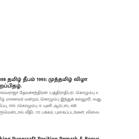
398 தமிழ் தீபம் 1993: முத்தமிழ் விழா
றப்பிதழ்.
ல்வராஜா தேவச்சந்திரன் (பத்திராதிபர்). கொழும்பு 4:
ிழ் மாணவர் மன்றம், கொழும்பு இந்துக் கல்லூரி, 1வது
ப்பு, 1993. (கொழும்பு 13: யுனி ஆர்ட்ஸ், 48B
ளுமென்டால் வீதி). 170 பக்கம், புகைப்படங்கள், விலை: