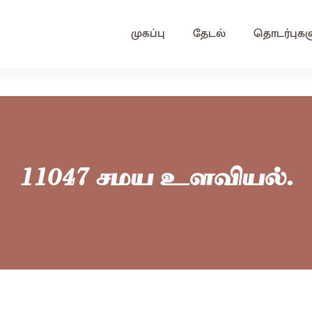
முகப்பு
தேடல்
தொடர்புகள
11047 சமய உளவியல்.