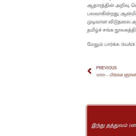
ஆதாரத்தின் அறிவு, ப
பலவாகின்றது, ஆன்மீக
முடிவான விடுதலை ஆகி
தமிழ்ச் சங்க நூலகத்தி
மேலும் பார்க்க: 13யA28
PREVIOUS
இந்து தத்துவம் (சை