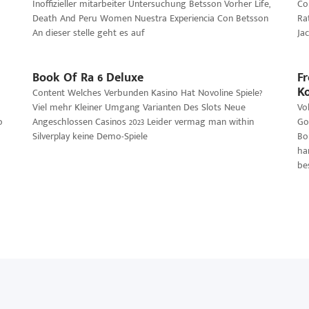
Inoffizieller mitarbeiter Untersuchung Betsson Vorher Life,
Co
Death And Peru Women Nuestra Experiencia Con Betsson
Ra
An dieser stelle geht es auf
Ja
Book Of Ra 6 Deluxe
Fr
Ko
Content Welches Verbunden Kasino Hat Novoline Spiele?
Viel mehr Kleiner Umgang Varianten Des Slots Neue
Vo
o
Angeschlossen Casinos 2023 Leider vermag man within
Go
Silverplay keine Demo-Spiele
Bo
ha
be