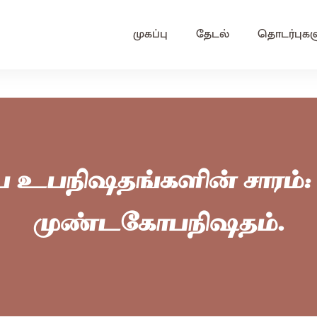
முகப்பு
தேடல்
தொடர்புகள
ிய உபநிஷதங்களின் சாரம்:
முண்டகோபநிஷதம்.