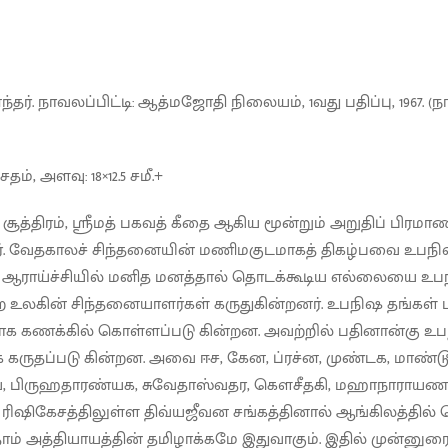
ந்தர். நாவலப்பிட்டி: ஆத்மஜோதி நிலையம், 1வது பதிப்பு, 1967. (நாவ
 சதம், அளவு: 18×12.5 சமீ.+
 சூத்திரம், ஸ்ரீமத் பகவத் கீதை ஆகிய மூன்றும் அறுதிப் பி
பர். வேதகாலச் சிந்தனையின் மணிமகுடமாகத் திகழ்பவை உபநி
ஆராய்ச்சியில் மனித மனத்தால் தொடக்கூடிய எல்லையை உப
 உலகின் சிந்தனையாளர்கள் கருதுகின்றனர். உபநிஷ தங்கள்
ாக கணக்கில் கொள்ளப்படு கின்றன. அவற்றில் பதினான்கு உ
கருதப்படு கின்றன. அவை ஈச, கேன, ப்ரச்ன, முண்டக, மாண்டூ
க்ய, பிருஹதாரண்யக, சுவேதாஸ்வதர, கௌசீதகி, மஹாநாராய
ரிஷிகேசத்திலுள்ள திவ்யஜீவன சங்கத்தினால் ஆங்கிலத்தில் 
ம் அத்தியாயத்தின் தமிழாக்கமே இதுவாகும். இதில் முன்னுரை