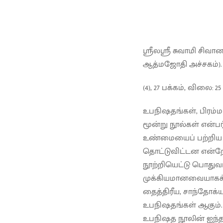
ஸ்ரீலஸ்ரீ சுவாமி சிவான
ஆத்மஜோதி அச்சகம்).
(4), 27 பக்கம், விலை: 25
உபநிஷதங்கள், பிரம்ம
மூன்று நூல்கள் என்
உண்மையைப் பற்றிய 
தொட்டுவிட்டன என்றே
நூற்றியெட்டு பொதுவ
முக்கியமானவையாகக் 
தைத்திரீய, சாந்தோ
உபநிஷதங்கள் ஆகும். 
உபநிஷத நூலின் ஐந்தா