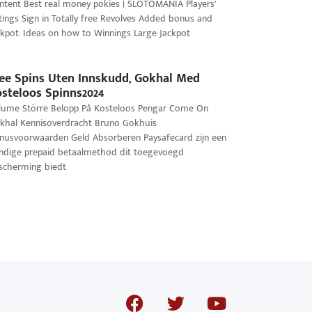
ntent Best real money pokies | SLOTOMANIA Players’
tings Sign in Totally free Revolves Added bonus and
ckpot: Ideas on how to Winnings Large Jackpot
ee Spins Uten Innskudd, Gokhal Med
steloos Spinns2024
lume Större Belopp På Kosteloos Pengar Come On
khal Kennisoverdracht Bruno Gokhuis
nusvoorwaarden Geld Absorberen Paysafecard zijn een
ndige prepaid betaalmethod dit toegevoegd
scherming biedt