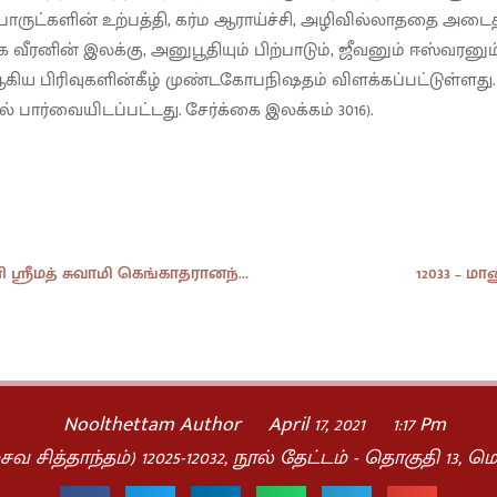
ொருட்களின் உற்பத்தி, கர்ம ஆராய்ச்சி, அழிவில்லாததை அடை
 வீரனின் இலக்கு, அனுபூதியும் பிற்பாடும், ஜீவனும் ஈஸ்வரன
ய பிரிவுகளின்கீழ் முண்டகோபநிஷதம் விளக்கப்பட்டுள்ளது. (
ல் பார்வையிடப்பட்டது. சேர்க்கை இலக்கம் 3016).
12031 – பிரம்ம ஞானி ஸ்ரீமத் சுவாமி கெங்காதரானந்தா அவர்கள் வழங்கிய அமிர்தத் துளிகள்.
12033 – மா
Noolthettam Author
April 17, 2021
1:17 Pm
வ சித்தாந்தம்) 12025-12032
,
நூல் தேட்டம் - தொகுதி 13
,
மெ