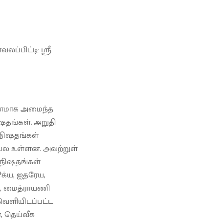
லப்பிட்டி: ஸ்ரீ
ரமாணமாக அமைந்த
ஷதங்கள். அறுதி
நிஷதங்கள்
 பல உள்ளன. அவற்றுள்
பநிஷதங்கள்
க்ய, ஐதரேய,
ண, மைத்ராயணி
வெளியிடப்பட்ட
, தெய்வீக