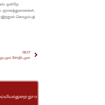
தல், ஒன்றே
ும், ஞானத்துணைகள்,
இந்நூல் கொழும்புத்
NEXT
னுடமும் சோதிடமும்.
ய்யியல்துறை-நூ-13