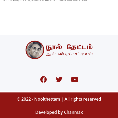
© 2022 - Noolthettam | All rights reserved
Developed by
Chanmax