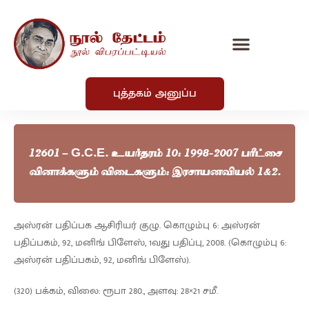
புத்தகம் அனுப்ப
12601 – G.C.E. உயர்தரம் 10: 1998-2007 பரீட்சை
வினாக்களும் விடைகளும்: இரசாயனவியல் 1&2.
அஸ்ரன் பதிப்பக ஆசிரியர் குழு. கொழும்பு 6: அஸ்ரன்
பதிப்பகம், 92, மனிங் பிளேஸ், 1வது பதிப்பு, 2008. (கொழும்பு 6:
அஸ்ரன் பதிப்பகம், 92, மனிங் பிளேஸ்).
(320) பக்கம், விலை: ரூபா 280., அளவு: 28×21 சமீ.