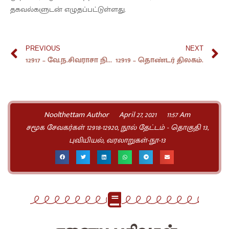
தகவல்களுடன் எழுதப்பட்டுள்ளது.
PREVIOUS
NEXT
12917 – வே.ந.சிவராசா நினைவுமலர்.
12919 – தொண்டர் திலகம்.
Noolthettam Author
April 27, 2021
11:57 Am
சமூக சேவகர்கள் 12918-12920
,
நூல் தேட்டம் - தொகுதி 13
,
புவியியல், வரலாறுகள்-நூ-13