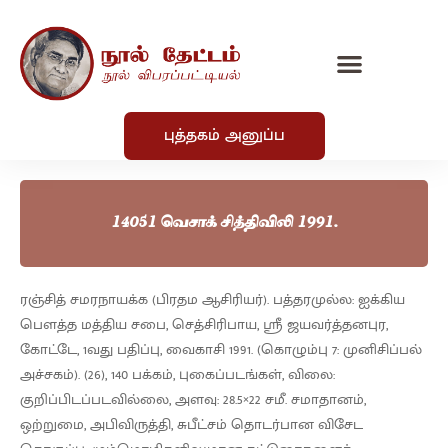
புத்தகம் அனுப்ப
14051 வெசாக் சித்திவிலி 1991.
ரஞ்சித் சமரநாயக்க (பிரதம ஆசிரியர்). பத்தரமுல்ல: ஐக்கிய
பௌத்த மத்திய சபை, செத்சிரிபாய, ஸ்ரீ ஜயவர்த்தனபுர,
கோட்டே, 1வது பதிப்பு, வைகாசி 1991. (கொழும்பு 7: முனிசிப்பல்
அச்சகம்). (26), 140 பக்கம், புகைப்படங்கள், விலை:
குறிப்பிடப்படவில்லை, அளவு: 28.5×22 சமீ. சமாதானம்,
ஒற்றுமை, அபிவிருத்தி, சுபீட்சம் தொடர்பான விசேட