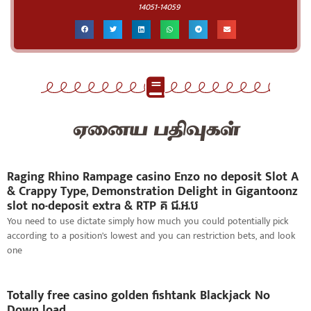
14051-14059
ஏனைய பதிவுகள்
Raging Rhino Rampage casino Enzo no deposit Slot A
& Crappy Type, Demonstration Delight in Gigantoonz
slot no-deposit extra & RTP គ ជ.អ.ប
You need to use dictate simply how much you could potentially pick
according to a position’s lowest and you can restriction bets, and look
one
Totally free casino golden fishtank Blackjack No
Down load