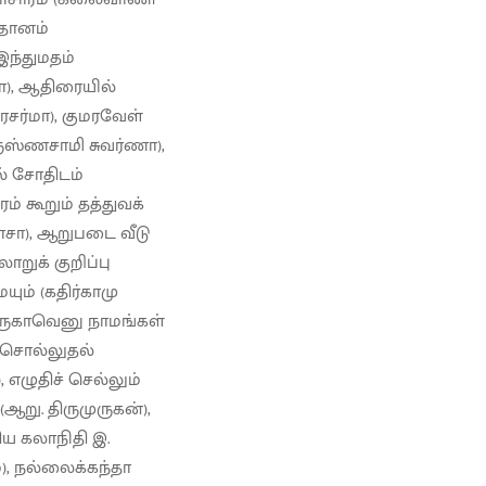
னதானம்
இந்துமதம்
மா), ஆதிரையில்
கரசர்மா), குமரவேள்
ருஸ்ணசாமி சுவர்ணா),
ல் சோதிடம்
ம் கூறும் தத்துவக்
கராசா), ஆறுபடை வீடு
றுக் குறிப்பு
ும் (கதிர்காமு
முருகாவெனு நாமங்கள்
ு சொல்லுதல்
எழுதிச் செல்லும்
று. திருமுருகன்),
ிய கலாநிதி இ.
்), நல்லைக்கந்தா