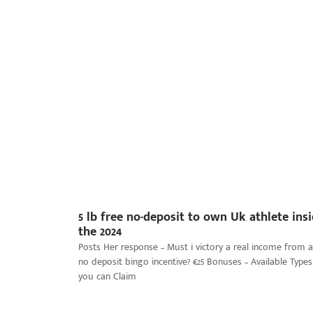
5 lb free no-deposit to own Uk athlete ins
the 2024
Posts Her response – Must i victory a real income from a
no deposit bingo incentive? €25 Bonuses – Available Types
you can Claim