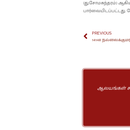
(து.சோமசுந்தரம்) ஆக
பார்வையிடப்பட்டது. சே
PREVIOUS
14148 நல்லைக்குமர
ஆலயங்கள் சமய