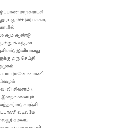
ாழ்ப்பாண மாநகராட்சி
்). ஒ, 136+ (48) பக்கம்,
 கோயில்
2006 ஆம் ஆண்டு
நல்லூக் கந்தன்
்தசிவம்), இனியாவது
்கு ஒரு செய்தி
ுமுகம்
ுக யாம் (மனோன்மணி
ய்வமும்
(வி .சிவசாமி),
்), இறைவனையும்
்தசர்மா), காஞ்சி
தண்டபாணி வடிவமே
லையூர் கமலா),
கலாசாரம் (கலைவாணி