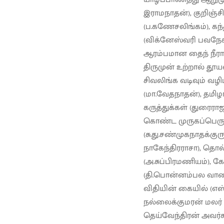
இராமநாதன்), குறிஞ்ச
(ப.கணேசலிங்கம்), கந
(விக்னேஸ்வரி பவநேசன்
ஆரம்பமான தைந் நீராடல்
திருமுன் உற்றால் தூய
சிவலிங்க வடிவும் வழி
(மா.வேதநாதன்), தமிழர
கருத்துக்கள் (துரைராஜ
கொண்ட முருகப்பெருமா
(சு.து.சண்முகநாதக்கு
நாகேந்திரராசா), தொல
(அ.சுப்பிரமணியம்), 
(தி.பொன்னம்பல வாணர்
விதியின் கையில் (எ
நல்லைக்குமரன் மலர் 
தெய்வேந்திரன் அவர்கள