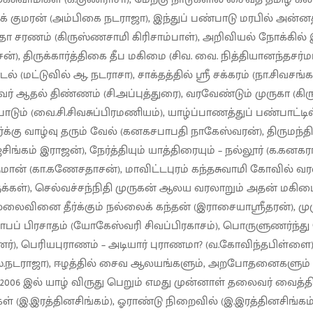
ிக் குமரன் (அம்பிகை நடராஜா), இந்துப் பண்பாடு மரபில் அன்
்தா சரணம் (கிருஸ்ணசாமி கிரிசாம்பாள்), அறிவியல் நோக்கில் 
), திருக்கார்த்திகை தீப மகிமை (சிவ. வை. நித்தியானந்தசர்
 (மட்டுவில் ஆ. நடராசா), சாக்தத்தில் ஸ்ரீ சக்கரம் (நா.சிவசங்
வர் ஆதல் திண்ணம் (சி.அப்புத்துரை), வரவேண்டும் முருகா (கி
பாடும் (வை.சி.சிவசுப்பிரமணியம்), யாழ்ப்பாணத்துப் பண்பாட்டி
்க்கு வாழ்வு தரும் வேல் (கனகசபாபதி நாகேஸ்வரன்), திருமந்திர
சிங்கம் இராஜன்), நேர்த்தியும் யாத்திரையும் – நல்லூர் (க.கன
ன் (கா.கணேசதாசன்), மாவிட்டபுரம் கந்தசுவாமி கோவில் வரலா
ருக்கள்), செல்வச்சந்நிதி முருகன் ஆலய வரலாறும் அதன் மகிமைய
்லைவினை தீர்க்கும் நல்லைக் கந்தன் (இராசையாஸ்ரீதரன்), 
கோபப் பிரசாதம் (யோகேஸ்வரி சிவப்பிரகாசம்), பொருளுணர்ந்த
), பெரியபுராணம் – அடியார் புராணமா? (வ.கோவிந்தபிள்ளை), 
ஸ்.நடராஜா), ஈழத்தில் சைவ ஆலயங்களும், அறபோதனைகளும் (ஆ
2006 இல் யாழ் விருது பெறும் எமது முன்னாள் தலைவர் வைத்த
் (இ.இரத்தினசிங்கம்), ஓராண்டு நிறைவில் (இ.இரத்தினசிங்கம