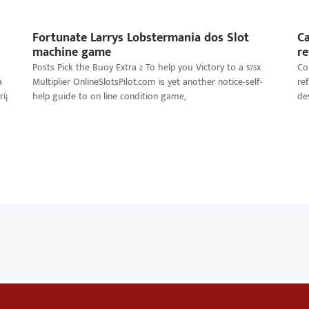
Fortunate Larrys Lobstermania dos Slot
Ca
machine game
re
Posts Pick the Buoy Extra 2 To help you Victory to a 575x
Co
a
Multiplier OnlineSlotsPilot.com is yet another notice-self-
re
í¡
help guide to on line condition game,
de