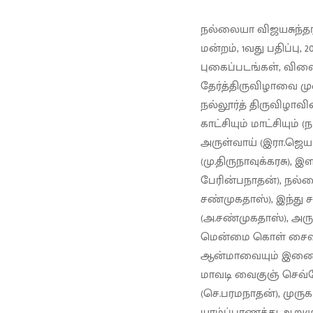
நல்லையா விஜயசுந்தரம
மன்றம், 1வது பதிப்பு, 2
புகைப்படங்கள், விலை:
தேர்த்திருவிழாவை மு
நல்லூர்த் திருவிழாவ
காட்சியும் மாட்சியு
அருள்வாய் (இரா.ஜெ
(மு.திருநாவுக்கரசு)
பேரின்பநாதன்), நல
சண்முகதாஸ்), இந்து ச
(அ.சண்முகதாஸ்), அரு
மென்மை கொள் சைவநீ
ஆன்மாவையும் இணைக்க
மாவடி வைகுஞ் செவ்வே
(செ.பரமநாதன்), முருக
யாழ்ப்பாணத்து ஆறுமு