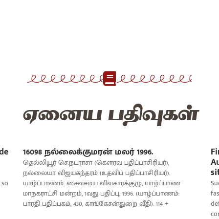
ஏனைய பதிவுகள்
ide
16098 நல்லைக்குமரன் மலர் 1996.
Fi
Au
தெல்லியூர் செ.நடராசா (கௌரவ பதிப்பாசிரியர்),
si
நல்லையா விஜயசுந்தரம் (உதவிப் பதிப்பாசிரியர்).
 so
யாழ்ப்பாணம்: சைவசமய விவகாரக்குழு, யாழ்ப்பாண
Su
மாநகராட்சி மன்றம், 1வது பதிப்பு, 1996. (யாழ்ப்பாணம்:
fa
பாரதி பதிப்பகம், 430, காங்கேசன்துறை வீதி). 114 +
de
com