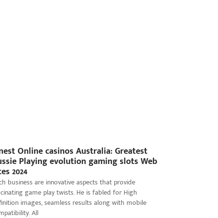
nest Online casinos Australia: Greatest
ssie Playing evolution gaming slots Web
tes 2024
ch business are innovative aspects that provide
scinating game play twists. He is fabled for High
finition images, seamless results along with mobile
patibility. All