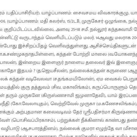
் (பதிப்பாசிரியர்). யாழ்ப்பாணம்: சைவசமய விவகாரக்குழு, ய
006. (யாழ்ப்பாணம்: மதி கலர்ஸ், 15/2டB, முருகேசர் ஒழுங்கை, நல்லூர
 குறிப்பிடப்படவில்லை, அளவு: 25×18 சமீ. நல்லூர் கந்தசுவாமி
ன்னிட்டு வருடாந்தம் வெளியிடப்படும் மலர். 14ஆவது மலராக 
ின்போது இச்சிறப்பிதழ் வெளிவந்துள்ளது. ஆசிச்செய்திகளுடன் 
ம் (நா.க.சண்முகநாதபிள்ளை), கந்தன் போற்றி மாலை (வ.யோகனந
யபாலன்), இன்றைய இளைஞர் நாளைய தலைவர் இவ் இளைஞருக
, இளகாதோ இதயம் ? (த.ஜெயசீலன்), நல்லைக்கந்தன் கருணை (ஆற
்லைக் கந்தன் வடிவேலவா (ச.தங்கமயிலோன்), ஏம வைகல் பெற
மயத்தில் குரு தத்துவம் (சிவ. மகாலிங்கம்), கருப்பொருளும் தெ
ள் தரும் முருகனே (கிருஸ்ணசாமி ஜமுனாதேவி), யாம் இரப்பவை 
தி (கோ.வேலாயுதம்), வெற்றிவேல் முருகா (ம.கணேசலிங்கம
ும் அற்புதமான கலைவடிவம் தேர் (ஸ்ரீபதிசர்மா கிருஷ்ணானந
ள் (பொ.சிவப்பிரகாசம்), பற்றுக்கள் நீக்கினால் காண்பது 
 வழிபாடு (ஆ.சபாரத்தினம்), நல்லைக் குமரா எழுந்தே வா (மீசா
கசுவாமிகள் (க.குணராசா), மேற்கு நாடுகளில் சைவத் தமிழ் 