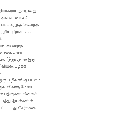
யாகராய நகர், 1வது
அளவு: 18×12 சமீ.
்பட்டிருந்த ‘ஸ்காந்த
பற்றிய திறனாய்வு
ப்
லாக அமைந்த
. சமயம் என்ற
உணர்த்துவதால் இது
ிவியல், பழக்க
்
-ஒரு பழிவாங்கு படலம்,
த்துவ விவாத மேடை,
ில பதிவுகள், கிளைக்
 பத்து இயல்களில்
ப் பட்டது. சேர்க்கை