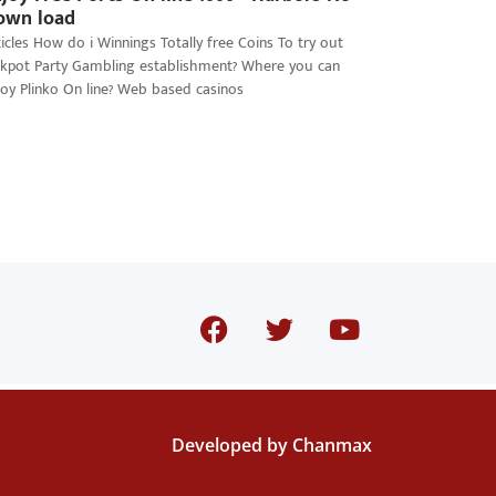
own load
ticles How do i Winnings Totally free Coins To try out
ckpot Party Gambling establishment? Where you can
joy Plinko On line? Web based casinos
Developed by
Chanmax