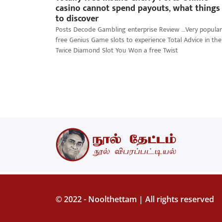
casino cannot spend payouts, what things
to discover
Posts Decode Gambling enterprise Review ….Very popular
free Genius Game slots to experience Total Advice in the
Twice Diamond Slot You Won a free Twist
© 2022 - Noolthettam | All rights reserved