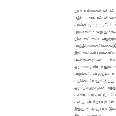
நா.சுப்பிரமணியன். ச
பதிப்பு, 2002. (சென்னை 
காஞ்சீபுரம் குமரகோட்
புராணம்” என்ற நூலைத
நிலையிலான அறிமுக ந
பாத்திரமாகககொண்டு
இவ்வாக்கம் புராணப்
எல்லைக்கு அப்பால் ச
ஒரு வாழ்வியல் நூலாக
வழக்கங்கள் முதலியவற
மதிக்கப்பெறுகின்றது.
ஒரு திருமுருகன் வந்
கச்சியப்பர் காட்டும்
கதைகள், சிறப்புச் ச
இந்நூல் எழுதப்பட்டுள்
இலக்கம் 30991).