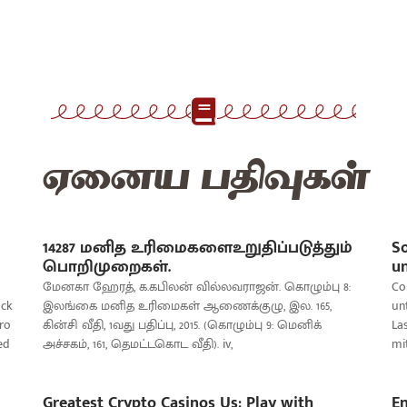
ஏனைய பதிவுகள்
14287 மனித உரிமைகளைஉறுதிப்படுத்தும்
So
பொறிமுறைகள்.
un
மேனகா ஹேரத், க.கபிலன் வில்லவராஜன். கொழும்பு 8:
Co
ack
இலங்கை மனித உரிமைகள் ஆணைக்குழு, இல. 165,
un
tro
கின்சி வீதி, 1வது பதிப்பு, 2015. (கொழும்பு 9: மெனிக்
Las
ed
அச்சகம், 161, தெமட்டகொட வீதி). iv,
mi
Greatest Crypto Casinos Us: Play with
En