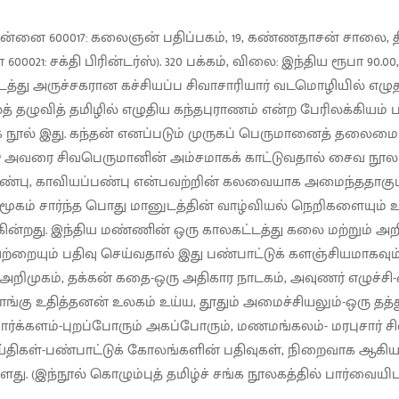
ென்னை 600017: கலைஞன் பதிப்பகம், 19, கண்ணதாசன் சாலை, தி
600021: சக்தி பிரின்டர்ஸ்). 320 பக்கம், விலை: இந்திய ரூபா 90.00, 
டத்து அருச்சகரான கச்சியப்ப சிவாசாரியார் வடமொழியில் எழுதப
் தழுவித் தமிழில் எழுதிய கந்தபுராணம் என்ற பேரிலக்கியம் 
ூல் இது. கந்தன் எனப்படும் முருகப் பெருமானைத் தலைமை
 அவரை சிவபெருமானின் அம்சமாகக் காட்டுவதால் சைவ நூ
பண்பு, காவியப்பண்பு என்பவற்றின் கலவையாக அமைந்ததாகும்
மூகம் சார்ந்த பொது மானுடத்தின் வாழ்வியல் நெறிகளையும் 
ின்றது. இந்திய மண்ணின் ஒரு காலகட்டத்து கலை மற்றும் அற
்றையும் பதிவு செய்வதால் இது பண்பாட்டுக் களஞ்சியமாகவும
 அறிமுகம், தக்கன் கதை-ஒரு அதிகார நாடகம், அவுணர் எழுச்சி
தாங்கு உதித்தனன் உலகம் உய்ய, தூதும் அமைச்சியலும்-ஒரு த
 போர்க்களம்-புறப்போரும் அகப்போரும், மணமங்கலம்- மரபுசார் ச
ெய்திகள்-பண்பாட்டுக் கோலங்களின் பதிவுகள், நிறைவாக ஆகிய
ளது. (இந்நூல் கொழும்புத் தமிழ்ச் சங்க நூலகத்தில் பார்வையிட