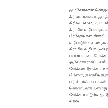
மு.மனோகரன். கொழும்
கிரிலப்பனை, 1வது பதிப
கிரிலப்பனை). vi, 70 பக
கிராமிய வழிபாட்டில் 
பிரதேசங்கள், கிராமிய 
வழிபாடும் கலைகளும்,
கிராமிய வழிபாட்டின
பயன்பாட்டை நோக்காக
ஆலோசகராகப் பணியாற்ற
சேர்க்கை இலக்கம் 4529
பிளேஸ், குணசிங்கபுர, 2
பிரின்டர்ஸ்). 85 பக்கம
கொண்டதாக உள்ளது. கி
சேர்க்கப்பட்டுள்ளது. 
64500).