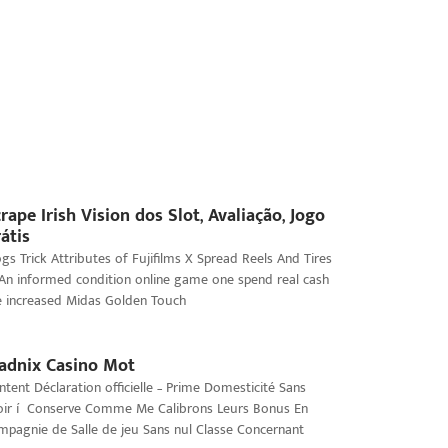
rape Irish Vision dos Slot, Avaliação, Jogo
átis
ogs Trick Attributes of Fujifilms X Spread Reels And Tires
 An informed condition online game one spend real cash
e increased Midas Golden Touch
adnix Casino Mot
ntent Déclaration officielle – Prime Domesticité Sans
oir í Conserve Comme Me Calibrons Leurs Bonus En
mpagnie de Salle de jeu Sans nul Classe Concernant