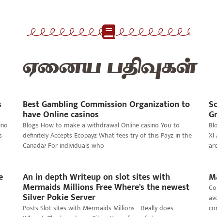
ஏனைய பதிவுகள்
s
Best Gambling Commission Organization to
Sc
have Online casinos
Gr
ino
Blogs How to make a withdrawal Online casino You to
Bl
s
definitely Accepts Ecopayz What fees try of this Payz in the
Xl
Canada? For individuals who
ar
e
An in depth Writeup on slot sites with
M
Mermaids Millions Free Where’s the newest
Co
Silver Pokie Server
av
Posts Slot sites with Mermaids Millions – Really does
co