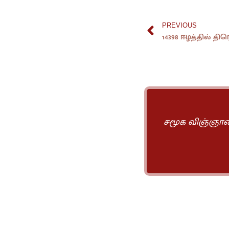
PREVIOUS
14398 ஈழத்தில் த
சமூக விஞ்ஞானங