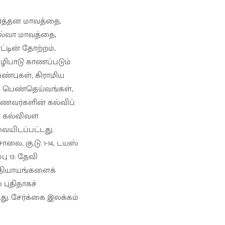
ர்த்தன மாவத்தை,
சில்வா மாவத்தை,
ாட்டின் தோற்றம்,
வழிபாடு காணப்படும்
பண்புகள், கிராமிய
ல் பெண்தெய்வங்கள்,
ாணவர்களின் கல்விப்
ண கல்விவள
வையிடப்பட்டது.
லை, கு.டு. 1-14, டயஸ்
பு 13: தேவி
 அத்தியாயங்களைக்
புதிதாகச்
டது. சேர்க்கை இலக்கம்