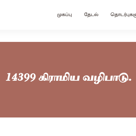
முகப்பு
தேடல்
தொடர்புகள
14399 கிராமிய வழிபாடு.