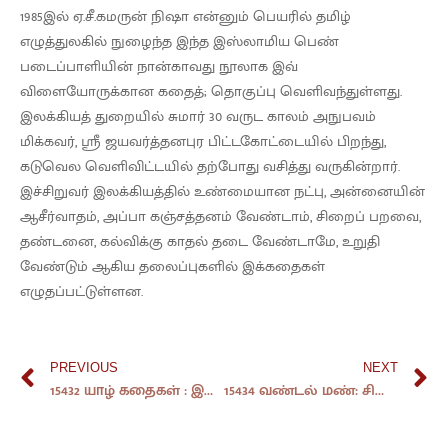
1985இல் ஏ.சீ.கமருன் நிஷா என்னும் பெயரில் தமிழ்
எழுத்துலகில் நுழைந்த இந்த இஸ்லாமிய பெண்
படைப்பாளியின் நான்காவது நூலாக இவ்
விளையோருக்கான கதைத்; தொகுப்பு வெளிவந்துள்ளது.
இலக்கியத் துறையில் சுமார் 30 வருட காலம் அநுபவம்
மிக்கவர், ஸ்ரீ ஜயவர்த்தனபுர பிட்டகோட்டையில் பிறந்து,
கடுவெல வெளிவிட்டயில் தற்போது வசித்து வருகின்றார்.
இச்சிறுவர் இலக்கியத்தில் உண்மையான நட்பு, அன்னையின்
ஆசீர்வாதம், அப்பா கஞ்சத்தனம் வேண்டாம், சிறைப் பறவை,
தண்டனை, கல்விக்கு காதல் தடை வேண்டாமே, உறுதி
வேண்டும் ஆகிய தலைப்புகளில் இக்கதைகள்
எழுதப்பட்டுள்ளன.
PREVIOUS
NEXT
15432 யாழ் கதைகள் : இளையோர் சிறுகதைகள்.
15434 வண்டல் மண்: சிறுவர்களுக்கான நீதிக் கதைகள்.