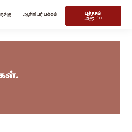
புத்தகம்
ுக்கு
ஆசிரியர் பக்கம்
அனுப்ப
கள்.