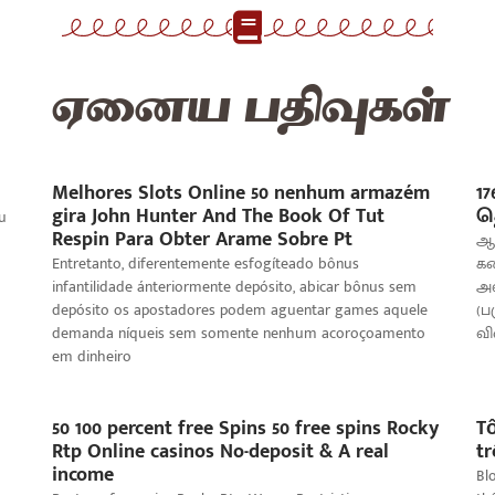
ஏனைய பதிவுகள்
Melhores Slots Online 50 nenhum armazém
1
gira John Hunter And The Book Of Tut
த
ou
Respin Para Obter Arame Sobre Pt
ஆத
Entretanto, diferentemente esfogíteado bônus
கல
infantilidade ánteriormente depósito, abicar bônus sem
அல
depósito os apostadores podem aguentar games aquele
(ப
demanda níqueis sem somente nenhum acoroçoamento
வ
em dinheiro
50 100 percent free Spins 50 free spins Rocky
T
Rtp Online casinos No-deposit & A real
tr
income
Bl