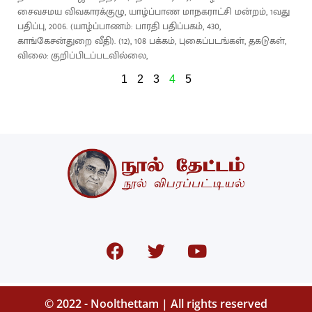
சைவசமய விவகாரக்குழு, யாழ்ப்பாண மாநகராட்சி மன்றம், 1வது
பதிப்பு, 2006. (யாழ்ப்பாணம்: பாரதி பதிப்பகம், 430,
காங்கேசன்துறை வீதி). (12), 108 பக்கம், புகைப்படங்கள், தகடுகள்,
விலை: குறிப்பிடப்படவில்லை,
1
2
3
4
5
© 2022 - Noolthettam | All rights reserved