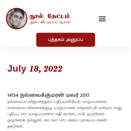
புத்தகம் அனுப்ப
July 18, 2022
14154 நல்லைக்குமரன் மலர் 2017.
நல்லையா விஜயசுந்தரம் (பதிப்பாசிரியர்). யாழ்ப்பாணம்:
சைவசமய விவகாரக்குழு, யாழ்ப்பாண மாநகராட்சி மன்றம், 1வது
பதிப்பு, 2017. (யாழ்ப்பாணம்: மதி கலர்ஸ், 15/2B, முருகேசர்
ஒழுங்கை, நல்லூர்). xiஎ, 264+ (40) பக்கம், புகைப்படங்கள்,
தகடுகள்,