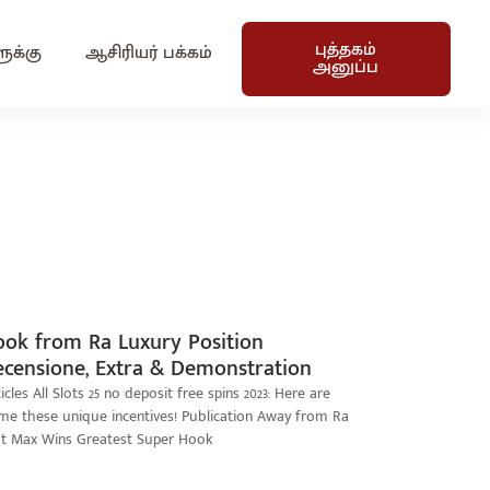
புத்தகம்
ுக்கு
ஆசிரியர் பக்கம்
அனுப்ப
ook from Ra Luxury Position
ecensione, Extra & Demonstration
icles All Slots 25 no deposit free spins 2023: Here are
me these unique incentives! Publication Away from Ra
ot Max Wins Greatest Super Hook