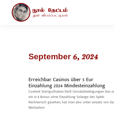
September 6, 2024
Erreichbar Casinos über 5 Eur
Einzahlung 2024 Mindesteinzahlung
Content Startguthaben bloß Umsatzbedingungen Das se
ein 10 € Bonus ohne Einzahlung Solange des Spiels
Rechnerisch gesehen, hat man also unter einsatz von da
Motivation