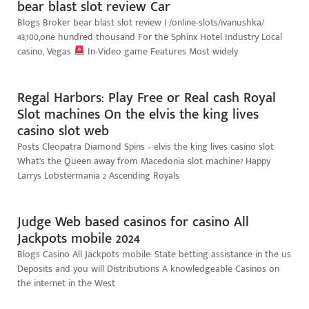
bear blast slot review Car
Blogs Broker bear blast slot review | /online-slots/ivanushka/
43,100,one hundred thousand For the Sphinx Hotel Industry Local
casino, Vegas
In-Video game Features Most widely
Regal Harbors: Play Free or Real cash Royal
Slot machines On the elvis the king lives
casino slot web
Posts Cleopatra Diamond Spins – elvis the king lives casino slot
What’s the Queen away from Macedonia slot machine? Happy
Larrys Lobstermania 2 Ascending Royals
Judge Web based casinos for casino All
Jackpots mobile 2024
Blogs Casino All Jackpots mobile: State betting assistance in the us
Deposits and you will Distributions A knowledgeable Casinos on
the internet in the West