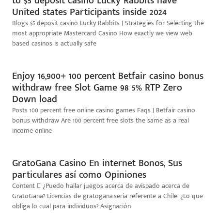
to $5 deposit casino Lucky Rabbits have
United states Participants inside 2024
Blogs $5 deposit casino Lucky Rabbits | Strategies for Selecting the
most appropriate Mastercard Casino How exactly we view web
based casinos is actually safe
Enjoy 16,900+ 100 percent Betfair casino bonus
withdraw free Slot Game 98 5% RTP Zero
Down load
Posts 100 percent free online casino games Faqs | Betfair casino
bonus withdraw Are 100 percent free slots the same as a real
income online
GratoGana Casino En internet Bonos, Sus
particulares así­ como Opiniones
Content ⃣ ¿Puedo hallar juegos acerca de avispado acerca de
GratoGana? Licencias de gratogana.serí­a referente a Chile: ¿Lo que
obliga lo cual para individuos? Asignación