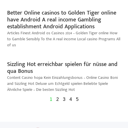
Better Online casinos to Golden Tiger online
have Android A real income Gambling
establishment Android Applications
Articles Finest Android os Casinos 2024 – Golden Tiger online How
to Gamble Sensibly To the A real income Local casino Programs All
of us
Sizzling Hot erreichbar spielen für nüsse and
qua Bonus
Content Casino hopa Kein Einzahlungsbonus – Online Casino Boni
and Sizzling Hot Deluxe um Echtgeld spielen Beliebte Spiele
Ähnliche Spiele – Die besten Sizzling Hot
1
2
3
4
5