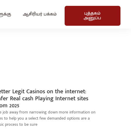
புத்தகம்
ுக்கு
ஆசிரியர் பக்கம்
அனுப்ப
tter Legit Casinos on the internet:
fer Real cash Playing Internet sites
rom 2025
e job away from narrowing down more information on
tes to help you a select few demanded options are a
sic process to be sure