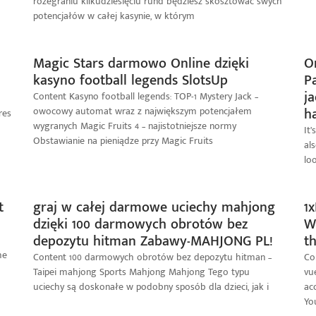
rozegraniu kilkudziesięciu rund będziesz skosztować swych
potencjałów w całej kasynie, w którym
Magic Stars darmowo Online dzięki
O
kasyno football legends SlotsUp
P
j
Content Kasyno football legends: TOP-1 Mystery Jack –
h
owocowy automat wraz z największym potencjałem
res
wygranych Magic Fruits 4 – najistotniejsze normy
It
Obstawianie na pieniądze przy Magic Fruits
als
loo
t
graj w całej darmowe uciechy mahjong
1x
dzięki 100 darmowych obrotów bez
W
depozytu hitman Zabawy-MAHJONG PL!
t
he
Content 100 darmowych obrotów bez depozytu hitman –
Co
Taipei mahjong Sports Mahjong Mahjong Tego typu
vu
uciechy są doskonałe w podobny sposób dla dzieci, jak i
ac
Yo