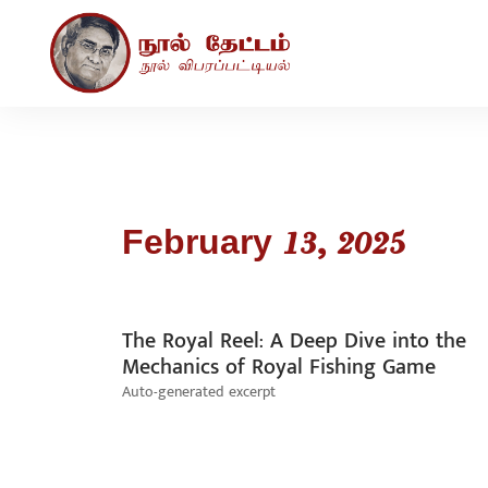
February 13, 2025
The Royal Reel: A Deep Dive into the
Mechanics of Royal Fishing Game
Auto-generated excerpt