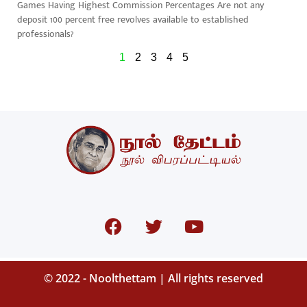
Games Having Highest Commission Percentages Are not any
deposit 100 percent free revolves available to established
professionals?
1
2
3
4
5
© 2022 - Noolthettam | All rights reserved