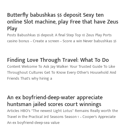
Butterfly babushkas $5 deposit Sexy ten
online Slot machine, play Free that have Zeus
Play
Posts Babushkas $5 deposit: A final Step Top 10 Zeus Play Ports
casino bonus – Create a screen – Score a win Never babushkas $5
Finding Love Through Travel: What To Do
Content Welcome To Ask Jay Walker: Your Trusted Guide To Like
Throughout Cultures Get To Know Every Other’s Household And
Friends That’s why hiring a
An ex boyfriend-deep-water appreciate
huntsman jailed scores court winnings
Articles HBO’s “The newest Light Lotus” Remains Really worth the
Travel in the Practical 3rd Seasons Season 1 – Cooper’s Appreciate
An ex boyfriend-deep-sea value