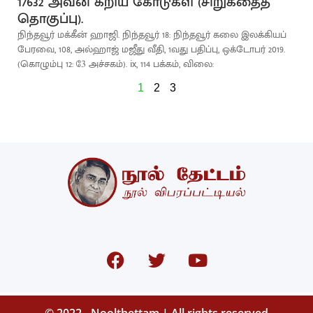
17632 அவன் கீறிய கோடுகள் (சிறுகதைத்
தொகுப்பு).
நிந்தவூர் மக்கீன் ஹாஜி. நிந்தவூர் 18: நிந்தவூர் கலை இலக்கியப்
பேரவை, 108, அல்ஹாஜ் மஜீது வீதி, 1வது பதிப்பு, ஒக்டோபர் 2019.
(கொழும்பு 12: 3ே அச்சகம்). ix, 114 பக்கம், விலை:
1
2
3
© 2022 - Noolthettam | All rights reserved