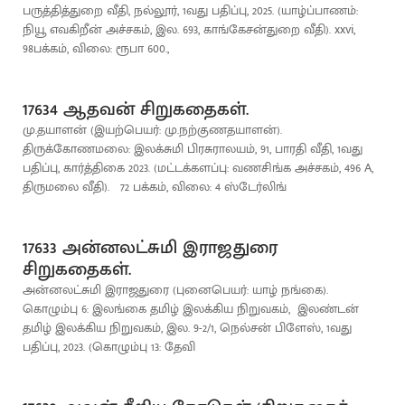
பருத்தித்துறை வீதி, நல்லூர், 1வது பதிப்பு, 2025. (யாழ்ப்பாணம்:
நியூ எவகிறீன் அச்சகம், இல. 693, காங்கேசன்துறை வீதி). xxvi,
98பக்கம், விலை: ரூபா 600.,
17634 ஆதவன் சிறுகதைகள்.
மு.தயாளன் (இயற்பெயர்: மு.நற்குணதயாளன்).
திருக்கோணமலை: இலக்சுமி பிரசுராலயம், 91, பாரதி வீதி, 1வது
பதிப்பு, கார்த்திகை 2023. (மட்டக்களப்பு: வணசிங்க அச்சகம், 496 A,
திருமலை வீதி). 72 பக்கம், விலை: 4 ஸ்டேர்லிங்
17633 அன்னலட்சுமி இராஜதுரை
சிறுகதைகள்.
அன்னலட்சுமி இராஜதுரை (புனைபெயர்: யாழ் நங்கை).
கொழும்பு 6: இலங்கை தமிழ் இலக்கிய நிறுவகம், இலண்டன்
தமிழ் இலக்கிய நிறுவகம், இல. 9-2/1, நெல்சன் பிளேஸ், 1வது
பதிப்பு, 2023. (கொழும்பு 13: தேவி