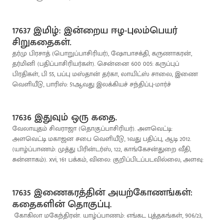
17637 இமிழ்: இன்றைய ஈழ-புலம்பெயர்
சிறுகதைகள்.
தர்மு பிரசாத் (பொறுப்பாசிரியர்), ஷோபாசக்தி, கருணாகரன்,
தர்மினி (பதிப்பாசிரியர்கள்). சென்னை 600 005: கருப்புப்
பிரதிகள், பி 55, பப்பு மஸ்தான் தர்கா, லாயிட்ஸ் சாலை, இணை
வெளியீடு, பாரிஸ்: 51ஆவது இலக்கியச் சந்திப்பு-மார்ச்
17636 இதுவும் ஒரு கதை.
வேலாயுதம் சிவராஜா (தொகுப்பாசிரியர்). அளவெட்டி:
அளவெட்டி மகாஜன சபை வெளியீடு, 1வது பதிப்பு, ஆடி 2012.
(யாழ்ப்பாணம்: முத்து பிரின்டர்ஸ், 122, காங்கேசன்துறை வீதி,
சுன்னாகம்). xvi, 161 பக்கம், விலை: குறிப்பிடப்படவில்லை, அளவு:
17635 இணைகரத்தின் அயற்கோணங்கள்:
கதைகளின் தொகுப்பு.
கோகிலா மகேந்திரன். யாழ்ப்பாணம்: எங்கட புத்தகங்கள், 906/23,