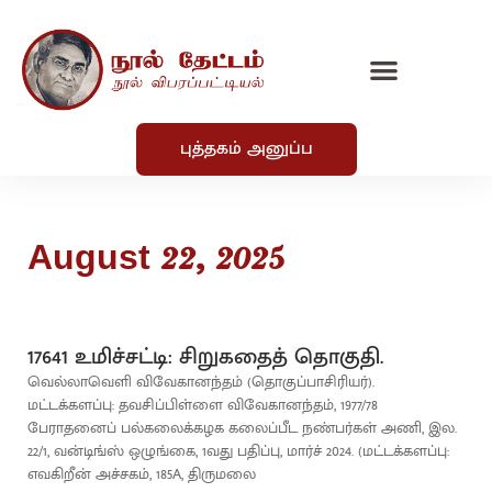
புத்தகம் அனுப்ப
August 22, 2025
17641 உமிச்சட்டி: சிறுகதைத் தொகுதி.
வெல்லாவெளி விவேகானந்தம் (தொகுப்பாசிரியர்).
மட்டக்களப்பு: தவசிப்பிள்ளை விவேகானந்தம், 1977/78
பேராதனைப் பல்கலைக்கழக கலைப்பீட நண்பர்கள் அணி, இல.
22/1, வன்டிங்ஸ் ஒழுங்கை, 1வது பதிப்பு, மார்ச் 2024. (மட்டக்களப்பு:
எவகிறீன் அச்சகம், 185A, திருமலை