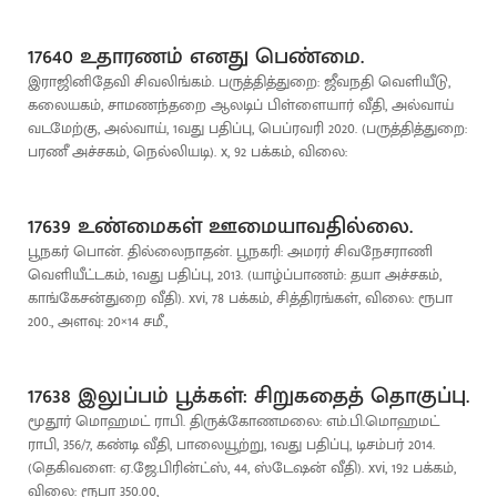
17640 உதாரணம் எனது பெண்மை.
இராஜினிதேவி சிவலிங்கம். பருத்தித்துறை: ஜீவநதி வெளியீடு,
கலையகம், சாமணந்தறை ஆலடிப் பிள்ளையார் வீதி, அல்வாய்
வடமேற்கு, அல்வாய், 1வது பதிப்பு, பெப்ரவரி 2020. (பருத்தித்துறை:
பரணீ அச்சகம், நெல்லியடி). x, 92 பக்கம், விலை:
17639 உண்மைகள் ஊமையாவதில்லை.
பூநகர் பொன். தில்லைநாதன். பூநகரி: அமரர் சிவநேசராணி
வெளியீட்டகம், 1வது பதிப்பு, 2013. (யாழ்ப்பாணம்: தயா அச்சகம்,
காங்கேசன்துறை வீதி). xvi, 78 பக்கம், சித்திரங்கள், விலை: ரூபா
200., அளவு: 20×14 சமீ.,
17638 இலுப்பம் பூக்கள்: சிறுகதைத் தொகுப்பு.
மூதூர் மொஹமட் ராபி. திருக்கோணமலை: எம்.பி.மொஹமட்
ராபி, 356/7, கண்டி வீதி, பாலையூற்று, 1வது பதிப்பு, டிசம்பர் 2014.
(தெகிவளை: ஏ.ஜே.பிரின்ட்ஸ், 44, ஸ்டேஷன் வீதி). xvi, 192 பக்கம்,
விலை: ரூபா 350.00,