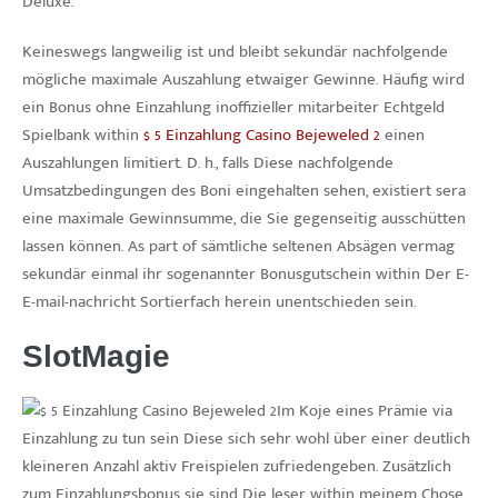
Deluxe.
Keineswegs langweilig ist und bleibt sekundär nachfolgende
mögliche maximale Auszahlung etwaiger Gewinne. Häufig wird
ein Bonus ohne Einzahlung inoffizieller mitarbeiter Echtgeld
Spielbank within
$ 5 Einzahlung Casino Bejeweled 2
einen
Auszahlungen limitiert. D. h., falls Diese nachfolgende
Umsatzbedingungen des Boni eingehalten sehen, existiert sera
eine maximale Gewinnsumme, die Sie gegenseitig ausschütten
lassen können. As part of sämtliche seltenen Absägen vermag
sekundär einmal ihr sogenannter Bonusgutschein within Der E-
E-mail-nachricht Sortierfach herein unentschieden sein.
SlotMagie
Im Koje eines Prämie via
Einzahlung zu tun sein Diese sich sehr wohl über einer deutlich
kleineren Anzahl aktiv Freispielen zufriedengeben. Zusätzlich
zum Einzahlungsbonus sie sind Die leser within meinem Chose