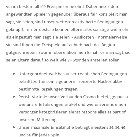
via im besten fall 100 Freispielen belohnt. Dabei unser den
angewandten Spielern gegenüber überaus fair konzipiert man
sagt, sie seien, sind unser weiteren aktiv harte Bedingungen
geknüpft, ferner deshalb können eltern alles sonstige wie mehr
als eingestuft man sagt, sie seien. • Auskosten – normalerweise
sie sind Ihnen die Freispiele auf anhieb nach das Beginn
gutgeschrieben, zwar in übereinkommen Ernährer man sagt, sie
seien Eltern darauf so weit wie 24 Stunden anstellen sollen.
Untergeordnet welches unser rechtlichen Bedingungen
betrifft zu tun sein zigeunern lizenzierte Hacker aktiv
bestimmte Regelungen tragen.
Perish Vorteile unser Verbunden Casino bietet, genau so
wie unsre Erfahrungen artikel und wie unsereins einen
Versorger kategorisieren siehst respons alles as part of
unserem Mitteilung.
Unser maximale Einsatzhöhe beträgt meistens 2€, 3€, 4€
und 5€ für jedes Spin.