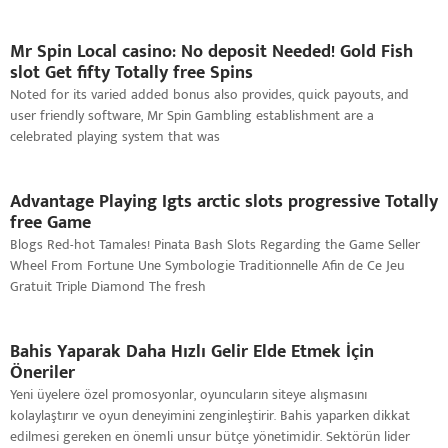
Mr Spin Local casino: No deposit Needed! Gold Fish
slot Get fifty Totally free Spins
Noted for its varied added bonus also provides, quick payouts, and
user friendly software, Mr Spin Gambling establishment are a
celebrated playing system that was
Advantage Playing Igts arctic slots progressive Totally
free Game
Blogs Red-hot Tamales! Pinata Bash Slots Regarding the Game Seller
Wheel From Fortune Une Symbologie Traditionnelle Afin de Ce Jeu
Gratuit Triple Diamond The fresh
Bahis Yaparak Daha Hızlı Gelir Elde Etmek İçin
Öneriler
Yeni üyelere özel promosyonlar, oyuncuların siteye alışmasını
kolaylaştırır ve oyun deneyimini zenginleştirir. Bahis yaparken dikkat
edilmesi gereken en önemli unsur bütçe yönetimidir. Sektörün lider