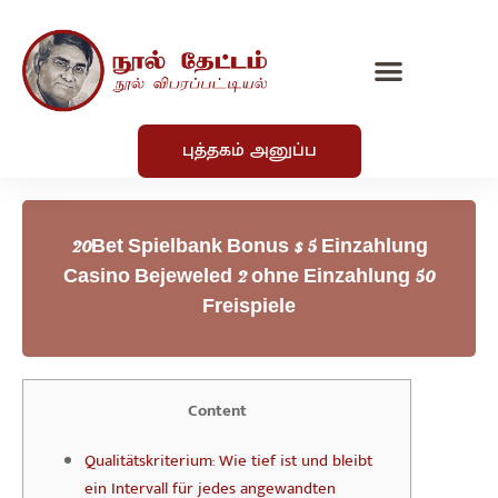
புத்தகம் அனுப்ப
20Bet Spielbank Bonus $ 5 Einzahlung
Casino Bejeweled 2 ohne Einzahlung 50
Freispiele
Content
Qualitätskriterium: Wie tief ist und bleibt
ein Intervall für jedes angewandten