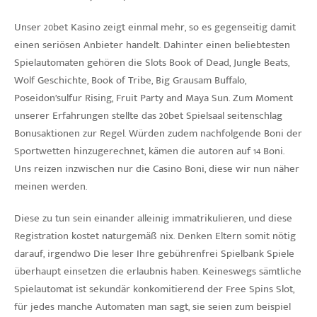
Unser 20bet Kasino zeigt einmal mehr, so es gegenseitig damit
einen seriösen Anbieter handelt. Dahinter einen beliebtesten
Spielautomaten gehören die Slots Book of Dead, Jungle Beats,
Wolf Geschichte, Book of Tribe, Big Grausam Buffalo,
Poseidon’sulfur Rising, Fruit Party and Maya Sun. Zum Moment
unserer Erfahrungen stellte das 20bet Spielsaal seitenschlag
Bonusaktionen zur Regel. Würden zudem nachfolgende Boni der
Sportwetten hinzugerechnet, kämen die autoren auf 14 Boni.
Uns reizen inzwischen nur die Casino Boni, diese wir nun näher
meinen werden.
Diese zu tun sein einander alleinig immatrikulieren, und diese
Registration kostet naturgemäß nix. Denken Eltern somit nötig
darauf, irgendwo Die leser Ihre gebührenfrei Spielbank Spiele
überhaupt einsetzen die erlaubnis haben. Keineswegs sämtliche
Spielautomat ist sekundär konkomitierend der Free Spins Slot,
für jedes manche Automaten man sagt, sie seien zum beispiel