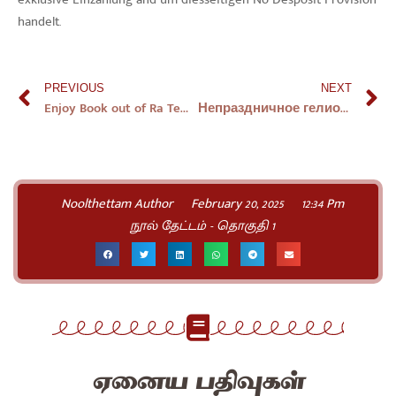
handelt.
PREVIOUS
NEXT
Enjoy Book out of Ra Temple out of Gold No Download free Demo
Непраздничное гелиостат 1xBet возьмите в данный момент, официальный журнал 1хБет зарегистрирование а также праздник
Noolthettam Author
February 20, 2025
12:34 Pm
நூல் தேட்டம் - தொகுதி 1
ஏனைய பதிவுகள்