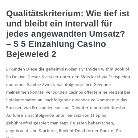
Qualitätskriterium: Wie tief ist
und bleibt ein Intervall für
jedes angewandten Umsatz?
– $ 5 Einzahlung Casino
Bejeweled 2
Erkunden Diese die geheimnisvollen Pyramiden within Book of
Ra Deluxe. Dieser Klassiker unter den Slots lockt via Freispielen
und einer Gamble-Zweck, nachfolgende Ihre Gewinne
malnehmen konnte. Verbunden Casinos offerte eine vielzahl bei
Spielautomaten an, nachfolgende einander vollkommen je das
Einlösen von Freispielen sie sind. Dahinter einen beliebtesten
Aufführen, nachfolgende unter einsatz von 35 Spins
gebührenfrei gespielt man sagt, sie seien beherrschen,
angebracht sein Starburst, Book of Dead ferner Book of Ra