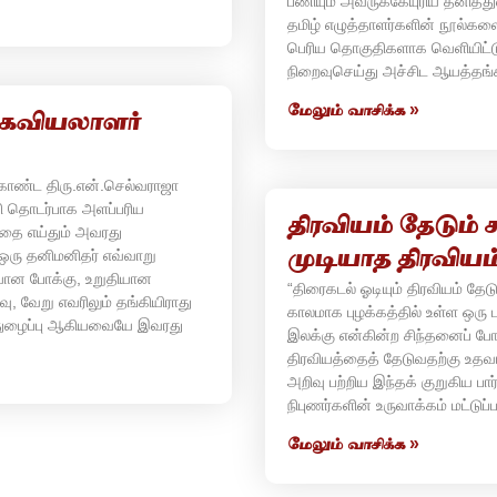
பணியும் அவருக்கேயுரிய தனித்
தமிழ் எழுத்தாளர்களின் நூல்கள
பெரிய தொகுதிகளாக வெளியிட்டு
நிறைவுசெய்து அச்சிட ஆயத்தங
மேலும் வாசிக்க »
லகவியலாளர்
கொண்ட திரு.என்.செல்வராஜா
வி தொடர்பாக அளப்பரிய
திரவியம் தேடும் 
தை எய்தும் அவரது
ஒரு தனிமனிதர் எவ்வாறு
முடியாத திரவியம
ையான போக்கு, உறுதியான
“திரைகடல் ஓடியும் திரவியம் தேட
, வேறு எவரிலும் தங்கியிராது
காலமாக புழக்கத்தில் உள்ள ஒரு
த்துழைப்பு ஆகியவையே இவரது
இலக்கு என்கின்ற சிந்தனைப் போக
திரவியத்தைத் தேடுவதற்கு உதவ
அறிவு பற்றிய இந்தக் குறுகிய ப
நிபுணர்களின் உருவாக்கம் மட்டுப்
மேலும் வாசிக்க »