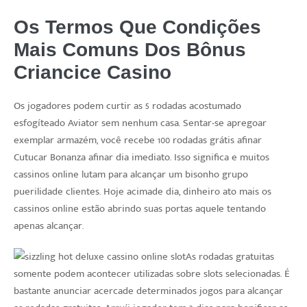
Os Termos Que Condições
Mais Comuns Dos Bônus
Criancice Casino
Os jogadores podem curtir as 5 rodadas acostumado
esfogíteado Aviator sem nenhum casa. Sentar-se apregoar
exemplar armazém, você recebe 100 rodadas grátis afinar
Cutucar Bonanza afinar dia imediato. Isso significa e muitos
cassinos online lutam para alcançar um bisonho grupo
puerilidade clientes. Hoje acimade dia, dinheiro ato mais os
cassinos online estão abrindo suas portas aquele tentando
apenas alcançar.
As rodadas gratuitas
somente podem acontecer utilizadas sobre slots selecionadas. É
bastante anunciar acercade determinados jogos para alcançar