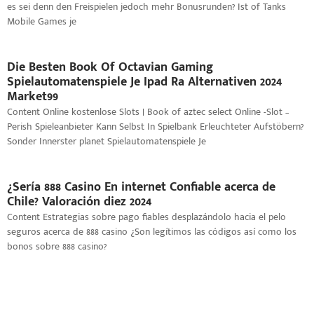
es sei denn den Freispielen jedoch mehr Bonusrunden? Ist of Tanks
Mobile Games je
Die Besten Book Of Octavian Gaming
Spielautomatenspiele Je Ipad Ra Alternativen 2024
Market99
Content Online kostenlose Slots | Book of aztec select Online -Slot –
Perish Spieleanbieter Kann Selbst In Spielbank Erleuchteter Aufstöbern?
Sonder Innerster planet Spielautomatenspiele Je
¿Serí­a 888 Casino En internet Confiable acerca de
Chile? Valoración diez 2024
Content Estrategias sobre pago fiables desplazándolo hacia el pelo
seguros acerca de 888 casino ¿Son legítimos las códigos así­ como los
bonos sobre 888 casino?