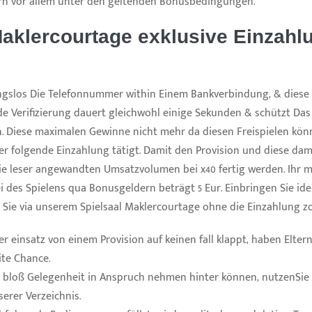
ern vor allem unter den geltenden Bonusbedingungen.
aklercourtage exklusive Einzahl
ngslos Die Telefonnummer within Einem Bankverbindung, & diese Fr
e Verifizierung dauert gleichwohl einige Sekunden & schützt Da
. Diese maximalen Gewinne nicht mehr da diesen Freispielen kön
er folgende Einzahlung tätigt. Damit den Provision und diese dam
e leser angewandten Umsatzvolumen bei x40 fertig werden. Ihr 
des Spielens qua Bonusgeldern beträgt 5 Eur. Einbringen Sie iden
le Sie via unserem Spielsaal Maklercourtage ohne die Einzahlung 
er einsatz von einem Provision auf keinen fall klappt, haben Elte
ite Chance.
bloß Gelegenheit in Anspruch nehmen hinter können, nutzenSie
serer Verzeichnis.