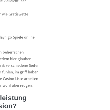
vielleicht leer
r wie Gratiswette
en beherrschen.
Jedem hier glauben.
n & verschiedene Seiten
 fühlen, im griff haben
e Casino Liste arbeiten
hr wohl überzeugen.
leistung
sion?