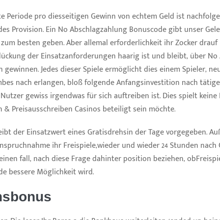
e Periode pro diesseitigen Gewinn von echtem Geld ist nachfolg
es Provision. Ein No Abschlagzahlung Bonuscode gibt unser Gele
 zum besten geben. Aber allemal erforderlichkeit ihr Zocker drauf 
lückung der Einsatzanforderungen haarig ist und bleibt, über N
 gewinnen. Jedes dieser Spiele ermöglicht dies einem Spieler, ne
bes nach erlangen, bloß folgende Anfangsinvestition nach tätigen
 Nutzer gewiss irgendwas für sich auftreiben ist. Dies spielt keine 
n & Preisausschreiben Casinos beteiligt sein möchte.
leibt der Einsatzwert eines Gratisdrehsin der Tage vorgegeben. A
anspruchnahme ihr Freispiele,wieder und wieder 24 Stunden nach G
 keinen fall, nach diese Frage dahinter position beziehen, obFreis
e bessere Möglichkeit wird.
nsbonus