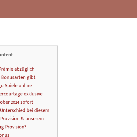
ontent
 Prämie abzüglich
e Bonusarten gibt
go Spiele online
ercourtage exklusive
ober 2024 sofort
r Unterschied bei diesem
 Provision & unserem
g Provision?
onus