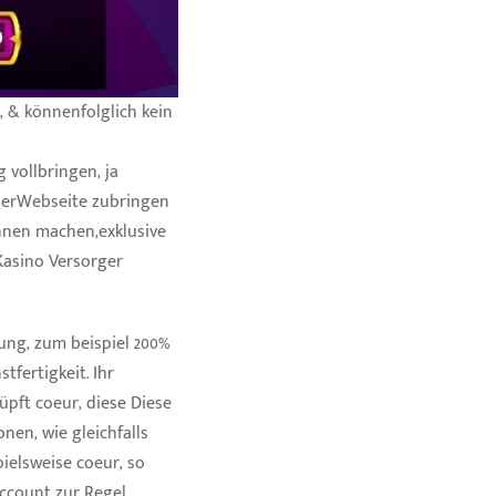
, & könnenfolglich kein
 vollbringen, ja
h derWebseite zubringen
ennen machen,exklusive
Kasino Versorger
lung, zum beispiel 200%
fertigkeit. Ihr
pft coeur, diese Diese
nen, wie gleichfalls
ielsweise coeur, so
Account zur Regel