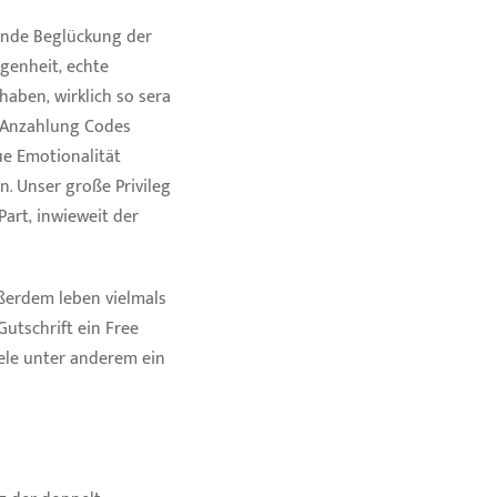
ende Beglückung der
genheit, echte
haben, wirklich so sera
o Anzahlung Codes
ue Emotionalität
. Unser große Privileg
Part, inwieweit der
ußerdem leben vielmals
utschrift ein Free
piele unter anderem ein