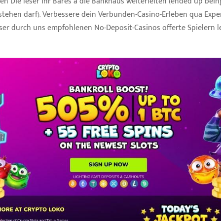
n Die leser Ihr Bares a die Bankhaus weiterleiten (ended up bein
stehen darf). Verbessere dein Verbunden-Casino-Erleben qua Exp
ser durch uns empfohlenen No-Deposit-Casinos offerte Spielern l