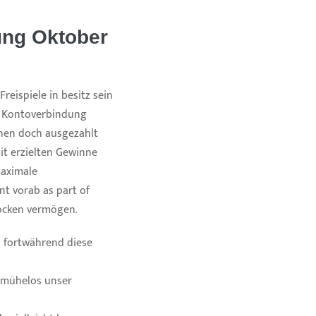
ung Oktober
eispiele in besitz sein
s Kontoverbindung
nen doch ausgezahlt
it erzielten Gewinne
maximale
t vorab as part of
zocken vermögen.
rn fortwährend diese
 mühelos unser