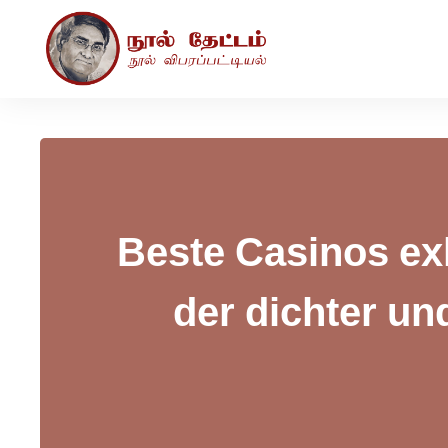
Beste Casinos ex
der dichter un