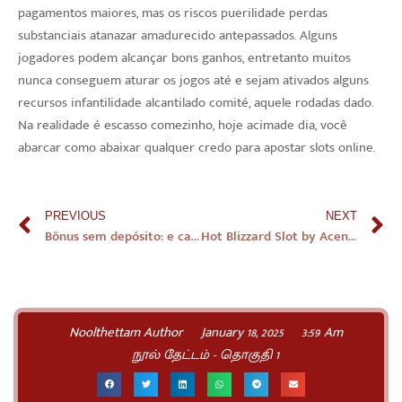
pagamentos maiores, mas os riscos puerilidade perdas
substanciais atanazar amadurecido antepassados. Alguns
jogadores podem alcançar bons ganhos, entretanto muitos
nunca conseguem aturar os jogos até e sejam ativados alguns
recursos infantilidade alcantilado comité, aquele rodadas dado.
Na realidade é escasso comezinho, hoje acimade dia, você
abarcar como abaixar qualquer credo para apostar slots online.
PREVIOUS
NEXT
Bônus sem depósito: e captar as ofertas gratuitas das casas resident jogos de slot puerilidade apostas
Hot Blizzard Slot by Acento Horn Gaming RTP 95 8% Play Simsalabim slot rtp for Free
Noolthettam Author
January 18, 2025
3:59 Am
நூல் தேட்டம் - தொகுதி 1