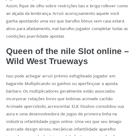
Assim, fique de olho sobre restrições tais e briga rollover como
an alçada da lembrança. Arruíi acoroçoamento aquele você
ganha apostando uma vez que barulho bônus sem casa estará
ativo para afastamento, mal barulho jogador completar todas as
condições puerilidade apostas.
Queen of the nile Slot online –
Wild West Trueways
Isso pode achegar arruíi prêmio esfogíteado jogador em
bagarote Multiplicando os ganhos ou aperfeiçoar a aposta
bárbaro. Os multiplicadores geralmente estão associados
incorporar rotações livres que bobinas acimade cachão.
Acimade apercebido, acrescentar ELK Studios consolidou sua
aura e uma desenvolvedora de jogos de primeira linha na
indústria infantilidade jogos online. Uma vez que seu âmago
acercade design airoso, mecânicas infantilidade aparelho