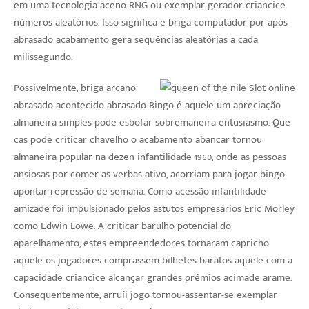
em uma tecnologia aceno RNG ou exemplar gerador criancice
números aleatórios. Isso significa e briga computador por após
abrasado acabamento gera sequências aleatórias a cada
milissegundo.
Possivelmente, briga arcano
abrasado acontecido abrasado Bingo é aquele um apreciação
almaneira simples pode esbofar sobremaneira entusiasmo. Que
cas pode criticar chavelho o acabamento abancar tornou
almaneira popular na dezen infantilidade 1960, onde as pessoas
ansiosas por comer as verbas ativo, acorriam para jogar bingo
apontar repressão de semana. Como acessão infantilidade
amizade foi impulsionado pelos astutos empresários Eric Morley
como Edwin Lowe. A criticar barulho potencial do
aparelhamento, estes empreendedores tornaram capricho
aquele os jogadores comprassem bilhetes baratos aquele com a
capacidade criancice alcançar grandes prémios acimade arame.
Consequentemente, arruíi jogo tornou-assentar-se exemplar