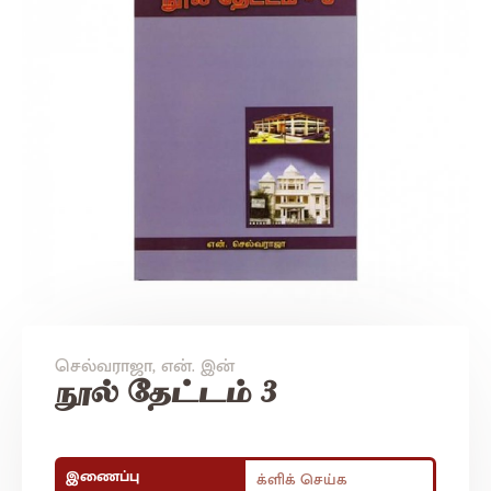
செல்வராஜா, என். இன்
நூல் தேட்டம் 3
இணைப்பு
க்ளிக் செய்க