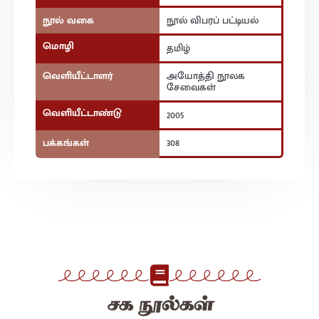
நூல் வகை
நூல் விபரப் பட்டியல்
மொழி
தமிழ்
வெளியீட்டாளர்
அயோத்தி நூலக
சேவைகள்
வெளியீட்டாண்டு
2005
பக்கங்கள்
308
சக நூல்கள்