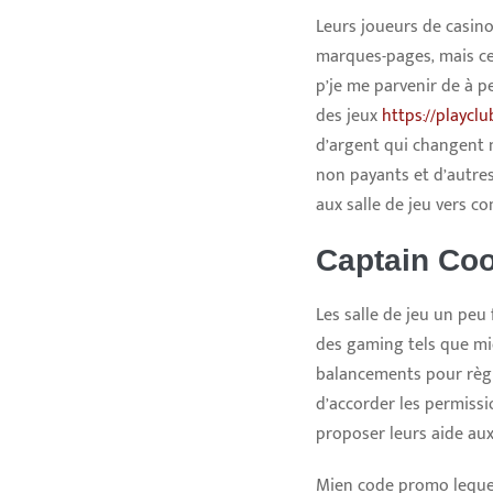
Leurs joueurs de casino
marques-pages, mais ce
p’je me parvenir de à pe
des jeux
https://playclu
d’argent qui changent n
non payants et d’autre
aux salle de jeu vers con
Captain Coo
Les salle de jeu un peu
des gaming tels que mie
balancements pour règl
d’accorder les permissi
proposer leurs aide aux
Mien code promo lequel