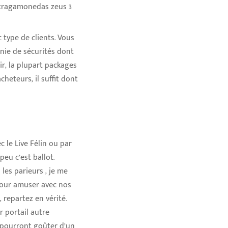
type de clients. Vous
nie de sécurités dont
r, la plupart packages
cheteurs, il suffit dont
c le Live Félin ou par
eu c’est ballot.
es parieurs , je me
pour amuser avec nos
 repartez en vérité.
r portail autre
 pourront goûter d’un