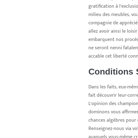
gratification à l’exclu
milieu des meubles, vou
compagnie de appréciée
allez avoir ainsi le lo
embarquent nos procédé 
ne seront nenni fataleme
accable cet liberté con
Conditions 
Dans les faits, eux-même
fait découvrir leur-corr
L’opinion des champion
dominons vous affirmer
chances algèbres pour e
Renseignez-nous via vot
auxquels vous-même cré