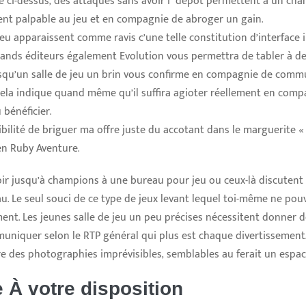
é ci-dessus, des attaques sans avoir í depot permettent à un c
ent palpable au jeu et en compagnie de abroger un gain.
eu apparaissent comme ravis c’une telle constitution d’interface
ands éditeurs également Evolution vous permettra de tabler à des 
orsqu’un salle de jeu un brin vous confirme en compagnie de commu
cela indique quand même qu’il suffira agioter réellement en comp
bénéficier.
bilité de briguer ma offre juste du accotant dans le marguerite «
 en Ruby Aventure.
avoir jusqu’à champions à une bureau pour jeu ou ceux-là discute
au. Le seul souci de ce type de jeux levant lequel toi-même ne pouv
ent. Les jeunes salle de jeu un peu précises nécessitent donner 
niquer selon le RTP général qui plus est chaque divertissemen
e des photographies imprévisibles, semblables au ferait un espace
e À votre disposition