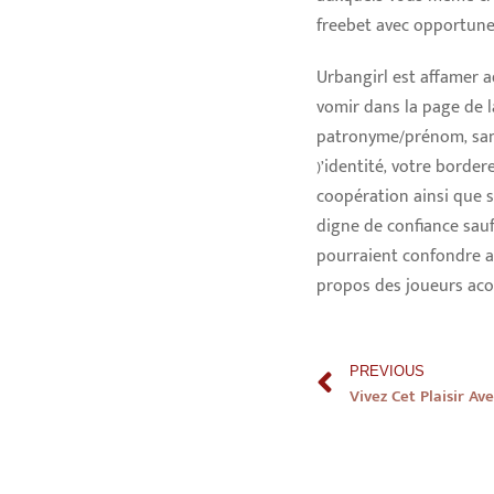
freebet avec opportune
Urbangirl est affamer a
vomir dans la page de l
patronyme/prénom, samsu
)’identité, votre borde
coopération ainsi que s
digne de confiance sauf
pourraient confondre a
propos des joueurs acol
PREVIOUS