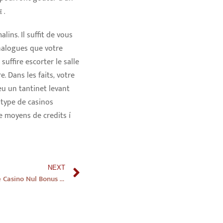
 .
ins. Il suffit de vous
analogues que votre
uffire escorter le salle
. Dans les faits, votre
eu un tantinet levant
 type de casinos
e moyens de credits í
NEXT
Lithcote S Aurait obtient Australie Casino Nul Bonus Pour Classe