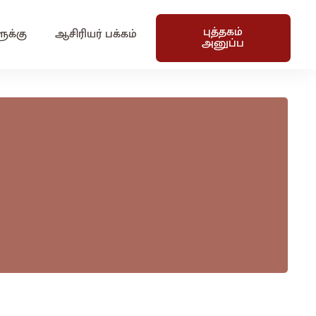
புத்தகம்
ுக்கு
ஆசிரியர் பக்கம்
அனுப்ப