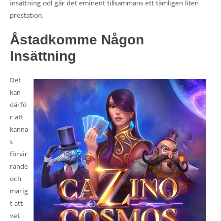
insättning odl går det eminent tillsammans ett tämligen liten
prestation.
Åstadkomme Någon
Insättning
Det
kan
därfö
r att
känna
s
förvir
rande
och
marig
t att
vet