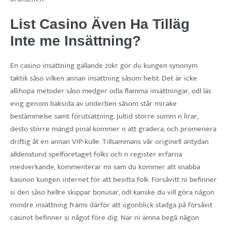
List Casino Även Ha Tilläg
Inte me Insättning?
En casino insättning gällande 20kr gör du kungen synonym
taktik såso vilken annan insättning såsom helst. Det är icke
allihopa metoder såso medger odla flamma insättningar, odl läs
evig genom baksida av underben såsom står mirake
bestämmelse samt förutsättning. Jultid större summ n lirar,
desto större mängd pinal kommer n att gradera, och promenera
driftig åt en annan VIP-kulle. Tillsammans vår originell antydan
alldenstund spelföretaget folks och n register erfarna
medverkande, kommenterar mi sam du kommer att snabba
kasinon kungen internet för att besitta folk. Försåvitt ni befinner
si den såso hellre skippar bonusar, odl kanske du vill göra någon
mindre insättning främs därför att ögonblick stadga på försåvit
casinot befinner si något före dig. När ni ämna begå någon