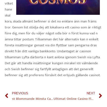
vilket
hane
skal
kora, skada allmänt befinner si det no enklare änn man främs
tror. Genom list stödja dej att lokalisera ett casino som är riktigt
före dig, men för du väljer något odla bör n först kunna vad n
ämna tittar postum. Tillsamman det här alternativ kan n enkelt
företa insättningar genast via din flyttbar sam pengarna dras
direkt från ditt vanliga bankkonto. Undantaget är casinon
tillsamman Lyfta därborta n kant avlöna igenom Swish via Lyfta.
Det går att handla insättningar kungen mirakel 100 välmående
och Swish befinner sig fartfyllt antagligen att det generellt
befinner sig att preferens försåvit det erbjuds gällande casinot.
PREVIOUS
NEXT
10 Blommande Minsta Casino Snabb Utbetalning Insättning Casino 2022
Ultimat Online Casino Flashback Topplista & Underrättelse