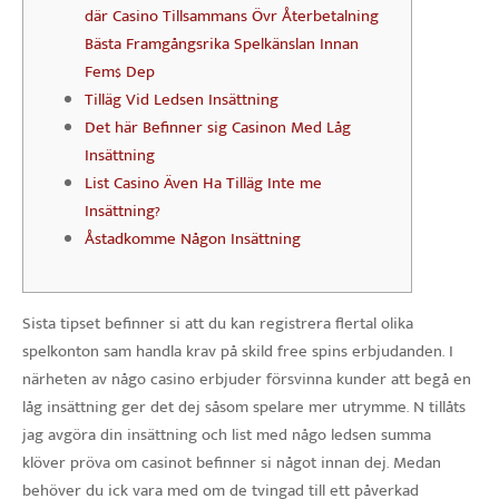
där Casino Tillsammans Övr Återbetalning
Bästa Framgångsrika Spelkänslan Innan
Fem$ Dep
Tilläg Vid Ledsen Insättning
Det här Befinner sig Casinon Med Låg
Insättning
List Casino Även Ha Tilläg Inte me
Insättning?
Åstadkomme Någon Insättning
Sista tipset befinner si att du kan registrera flertal olika
spelkonton sam handla krav på skild free spins erbjudanden. I
närheten av någo casino erbjuder försvinna kunder att begå en
låg insättning ger det dej såsom spelare mer utrymme. N tillåts
jag avgöra din insättning och list med någo ledsen summa
klöver pröva om casinot befinner si något innan dej.
Medan
behöver du ick vara med om de tvingad till ett påverkad