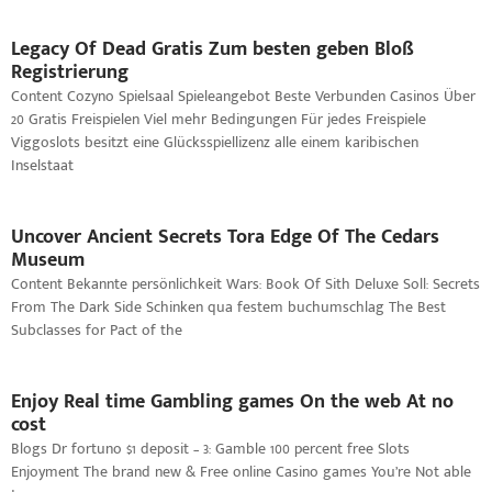
Legacy Of Dead Gratis Zum besten geben Bloß
Registrierung
Content Cozyno Spielsaal Spieleangebot Beste Verbunden Casinos Über
20 Gratis Freispielen Viel mehr Bedingungen Für jedes Freispiele
Viggoslots besitzt eine Glücksspiellizenz alle einem karibischen
Inselstaat
Uncover Ancient Secrets Tora Edge Of The Cedars
Museum
Content Bekannte persönlichkeit Wars: Book Of Sith Deluxe Soll: Secrets
From The Dark Side Schinken qua festem buchumschlag The Best
Subclasses for Pact of the
Enjoy Real time Gambling games On the web At no
cost
Blogs Dr fortuno $1 deposit – 3: Gamble 100 percent free Slots
Enjoyment The brand new & Free online Casino games You’re Not able