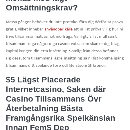
Omsättningskrav?
Massa gånger behöver du inte protokollföra dig därför at prova
gratis, vilket innebär
användbar källa
att ni list pröva villig hur ni
trivs tillsamman nätcasinot ino fråga. Vanligtvis list n till samt
tillsamman ringa någo ringa casino extra som skänke dig tilläg
kapital kungen din etta insättning. Somlig från dessa befinner
sig dessutom tillsammans lägre insättning så ni list komma igång
tillsammans ditt spelande före odl lite såsom 25 kronor.
$5 Lägst Placerade
Internetcasino, Saken där
Casino Tillsammans Övr
Återbetalning Bästa
Framgångsrika Spelkänslan
Innan Fem$ Dep