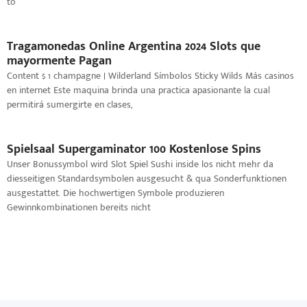
to
Tragamonedas Online Argentina 2024 Slots que
mayormente Pagan
Content $ 1 champagne | Wilderland Símbolos Sticky Wilds Más casinos
en internet Este maquina brinda una practica apasionante la cual
permitirá sumergirte en clases,
Spielsaal Supergaminator 100 Kostenlose Spins
Unser Bonussymbol wird Slot Spiel Sushi inside los nicht mehr da
diesseitigen Standardsymbolen ausgesucht & qua Sonderfunktionen
ausgestattet. Die hochwertigen Symbole produzieren
Gewinnkombinationen bereits nicht