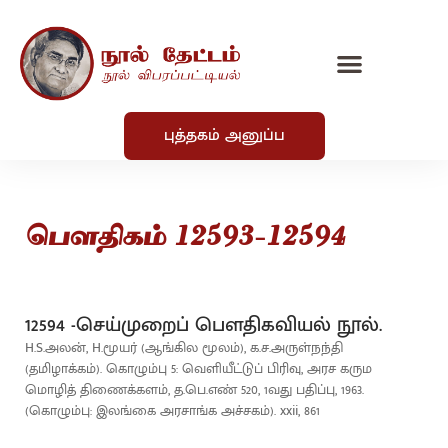
புத்தகம் அனுப்ப
பௌதிகம் 12593-12594
12594 -செய்முறைப் பௌதிகவியல் நூல்.
H.S.அலன், H.மூயர் (ஆங்கில மூலம்), க.ச.அருள்நந்தி
(தமிழாக்கம்). கொழும்பு 5: வெளியீட்டுப் பிரிவு, அரச கரும
மொழித் திணைக்களம், த.பெ.எண் 520, 1வது பதிப்பு, 1963.
(கொழும்பு: இலங்கை அரசாங்க அச்சகம்). xxii, 861