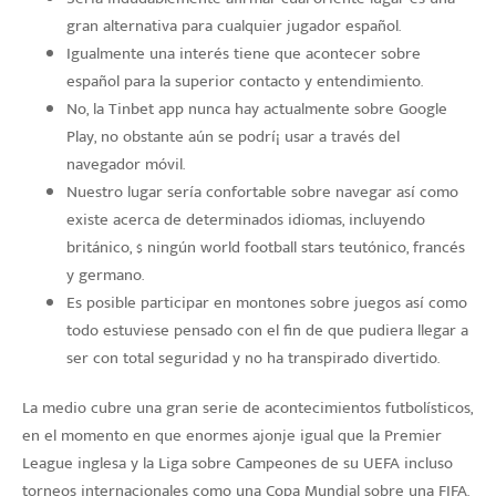
gran alternativa para cualquier jugador español.
Igualmente una interés tiene que acontecer sobre
español para la superior contacto y entendimiento.
No, la Tinbet app nunca hay actualmente sobre Google
Play, no obstante aún se podrí¡ usar a través del
navegador móvil.
Nuestro lugar serí­a confortable sobre navegar así­ como
existe acerca de determinados idiomas, incluyendo
británico, $ ningún world football stars teutónico, francés
y germano.
Es posible participar en montones sobre juegos así­ como
todo estuviese pensado con el fin de que pudiera llegar a
ser con total seguridad y no ha transpirado divertido.
La medio cubre una gran serie de acontecimientos futbolísticos,
en el momento en que enormes ajonje igual que la Premier
League inglesa y la Liga sobre Campeones de su UEFA incluso
torneos internacionales como una Copa Mundial sobre una FIFA.