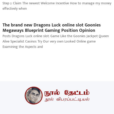
Step 2: Claim The newest Welcome Incentive How to manage my money
effectively when
The brand new Dragons Luck online slot Goonies
Megaways Blueprint Gaming Position Opinion
Posts Dragons Luck online slot: Game Like the Goonies Jackpot Queen
Alive Specialist Casinos Try Our very own Looked Online game
Examining the Aspects and