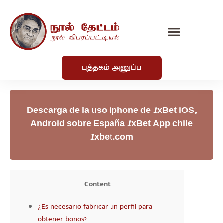
புத்தகம் அனுப்ப
Descarga de la uso iphone de 1xBet iOS,
Android sobre España 1xBet App chile
1xbet.com
Content
¿Es necesario fabricar un perfil para
obtener bonos?