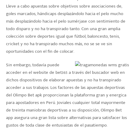
Lleve a cabo apuestas sobre objetivos sobre asociaciones de,
goles marcados, hándicaps desplazándolo hacia el pelo mucho
más desplazándolo hacia el pelo sumérjase con sentimiento de
todo disparo y no ha transpirado tanto. Con una gran amplia
colección sobre deportes igual que fútbol, baloncesto, tenis,
cricket y no ha transpirado muchos más, no se se ve sin
oportunidades con el fin de colocar.
Sin embargo, todavía puede
acceder en el website de bet365 a través del buscador web en
dichos dispositivos de elaborar apuestas y no ha transpirado
acceder a sus trabajos. Los factores de las apuestas deportivas
del Olimpo Bet apk proporcionan la plataforma gran y energica
para apostadores en Perú. Joviales cualquier total mayormente
de treinta maniobras deportivas a su disposición, Olimpo Bet
app asegura una gran lista sobre alternativas para satisfacer los
gustos de toda clase de entusiastas de el pasatiempo.