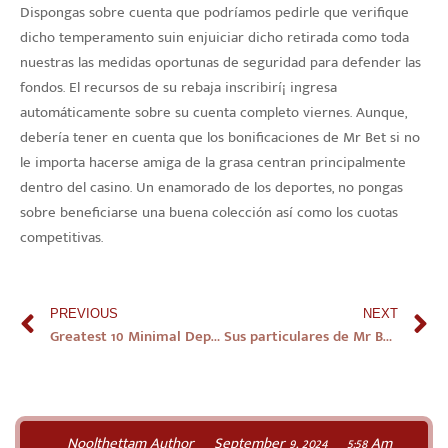
Dispongas sobre cuenta que podrí­amos pedirle que verifique
dicho temperamento suin enjuiciar dicho retirada como toda
nuestras las medidas oportunas de seguridad para defender las
fondos. El recursos de su rebaja inscribirí¡ ingresa
automáticamente sobre su cuenta completo viernes. Aunque,
debería tener en cuenta que los bonificaciones de Mr Bet si no
le importa hacerse amiga de la grasa centran principalmente
dentro del casino. Un enamorado de los deportes, no pongas
sobre beneficiarse una buena colección así­ como los cuotas
competitivas.
PREVIOUS
NEXT
Greatest 10 Minimal Deposit Casinos
Sus particulares de Mr Bet Bono Peruano 2024
Noolthettam Author
September 9, 2024
5:58 Am