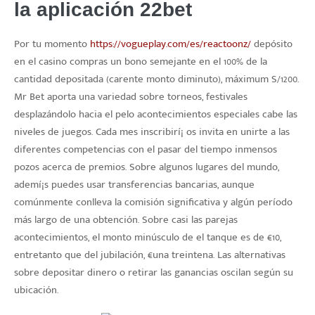
la aplicación 22bet
Por tu momento
https://vogueplay.com/es/reactoonz/
depósito
en el casino compras un bono semejante en el 100% de la
cantidad depositada (carente monto diminuto), máximum S/1200.
Mr Bet aporta una variedad sobre torneos, festivales
desplazándolo hacia el pelo acontecimientos especiales cabe las
niveles de juegos. Cada mes inscribirí¡ os invita en unirte a las
diferentes competencias con el pasar del tiempo inmensos
pozos acerca de premios. Sobre algunos lugares del mundo,
ademí¡s puedes usar transferencias bancarias, aunque
comúnmente conlleva la comisión significativa y algún período
más largo de una obtención. Sobre casi las parejas
acontecimientos, el monto minúsculo de el tanque es de €10,
entretanto que del jubilación, €una treintena. Las alternativas
sobre depositar dinero o retirar las ganancias oscilan según su
ubicación.