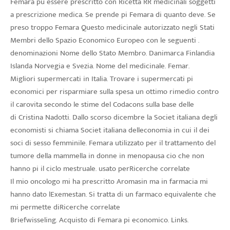
Femara pu essere prescritto con Ricetta RR medicinali soggetti
a prescrizione medica. Se prende pi Femara di quanto deve. Se
preso troppo Femara Questo medicinale autorizzato negli Stati
Membri dello Spazio Economico Europeo con le seguenti .
denominazioni Nome dello Stato Membro. Danimarca Finlandia
Islanda Norvegia e Svezia. Nome del medicinale. Femar.
Migliori supermercati in Italia. Trovare i supermercati pi
economici per risparmiare sulla spesa un ottimo rimedio contro
il carovita secondo le stime del Codacons sulla base delle
di Cristina Nadotti. Dallo scorso dicembre la Societ italiana degli
economisti si chiama Societ italiana delleconomia in cui il dei
soci di sesso femminile. Femara utilizzato per il trattamento del
tumore della mammella in donne in menopausa cio che non
hanno pi il ciclo mestruale. usato perRicerche correlate
Il mio oncologo mi ha prescritto Aromasin ma in farmacia mi
hanno dato lExemestan. Si tratta di un farmaco equivalente che
mi permette diRicerche correlate
Briefwisseling. Acquisto di Femara pi economico. Links.