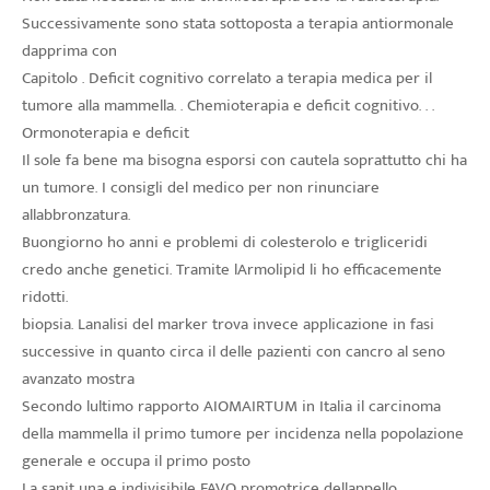
Successivamente sono stata sottoposta a terapia antiormonale
dapprima con
Capitolo . Deficit cognitivo correlato a terapia medica per il
tumore alla mammella. . Chemioterapia e deficit cognitivo. . .
Ormonoterapia e deficit
Il sole fa bene ma bisogna esporsi con cautela soprattutto chi ha
un tumore. I consigli del medico per non rinunciare
allabbronzatura.
Buongiorno ho anni e problemi di colesterolo e trigliceridi
credo anche genetici. Tramite lArmolipid li ho efficacemente
ridotti.
biopsia. Lanalisi del marker trova invece applicazione in fasi
successive in quanto circa il delle pazienti con cancro al seno
avanzato mostra
Secondo lultimo rapporto AIOMAIRTUM in Italia il carcinoma
della mammella il primo tumore per incidenza nella popolazione
generale e occupa il primo posto
La sanit una e indivisibile FAVO promotrice dellappello