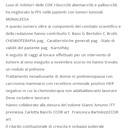
Luso di inibitori delle CDK ribociclib abemaciclib e palbociclib
ha migliorato la PFS nelle pazienti con tumori luminali.
MONALEESA
A questo numero oltre ai componenti del comitato scientifico e
della redazione hanno contribuito C. Bassi G. Bertolini C. Brutti.
CHEMIOTERAPIA pag. . Caratteristiche generali pag. . Stato di
validit del paziente pag. . Karnofsky.
A seguito di raggi al torace effettuati per un intervento di
tumore al seno eseguito a novembre scorso mi hanno trovato
un nodulo al polmone
Trattamento neoadiuvante di donne in postmenopausa con
carcinoma mammario con recettore ormonale positivo HER
negativo in cui la chemioterapia non adattaMancanti lavorare
Deve includere lavorare
Hanno collaborato alla stesura del volume Gianni Amunni ITT
premessa. Carlotta Banchi CCOR art . Francesca BartolozziCCOR
art .
Il ritardo costituzionale di crescita e sviluppo puberale