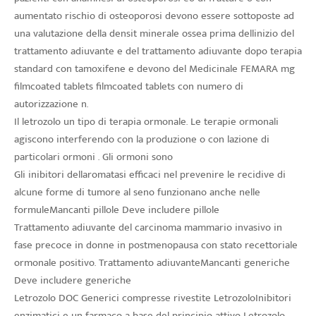
aumentato rischio di osteoporosi devono essere sottoposte ad
una valutazione della densit minerale ossea prima dellinizio del
trattamento adiuvante e del trattamento adiuvante dopo terapia
standard con tamoxifene e devono del Medicinale FEMARA mg
filmcoated tablets filmcoated tablets con numero di
autorizzazione n.
Il letrozolo un tipo di terapia ormonale. Le terapie ormonali
agiscono interferendo con la produzione o con lazione di
particolari ormoni . Gli ormoni sono
Gli inibitori dellaromatasi efficaci nel prevenire le recidive di
alcune forme di tumore al seno funzionano anche nelle
formuleMancanti pillole Deve includere pillole
Trattamento adiuvante del carcinoma mammario invasivo in
fase precoce in donne in postmenopausa con stato recettoriale
ormonale positivo. Trattamento adiuvanteMancanti generiche
Deve includere generiche
Letrozolo DOC Generici compresse rivestite LetrozoloInibitori
enzimatici e un farmaco a base del principio attivo Letrozolo