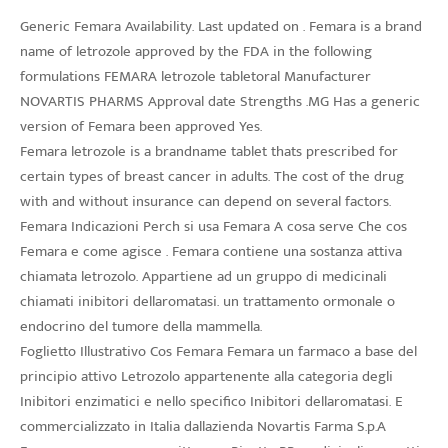
Generic Femara Availability. Last updated on . Femara is a brand
name of letrozole approved by the FDA in the following
formulations FEMARA letrozole tabletoral Manufacturer
NOVARTIS PHARMS Approval date Strengths .MG Has a generic
version of Femara been approved Yes.
Femara letrozole is a brandname tablet thats prescribed for
certain types of breast cancer in adults. The cost of the drug
with and without insurance can depend on several factors.
Femara Indicazioni Perch si usa Femara A cosa serve Che cos
Femara e come agisce . Femara contiene una sostanza attiva
chiamata letrozolo. Appartiene ad un gruppo di medicinali
chiamati inibitori dellaromatasi. un trattamento ormonale o
endocrino del tumore della mammella.
Foglietto Illustrativo Cos Femara Femara un farmaco a base del
principio attivo Letrozolo appartenente alla categoria degli
Inibitori enzimatici e nello specifico Inibitori dellaromatasi. E
commercializzato in Italia dallazienda Novartis Farma S.p.A