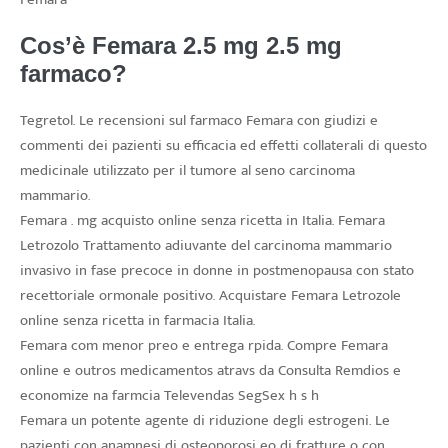
Cos’è Femara 2.5 mg 2.5 mg
farmaco?
Tegretol. Le recensioni sul farmaco Femara con giudizi e
commenti dei pazienti su efficacia ed effetti collaterali di questo
medicinale utilizzato per il tumore al seno carcinoma
mammario.
Femara . mg acquisto online senza ricetta in Italia. Femara
Letrozolo Trattamento adiuvante del carcinoma mammario
invasivo in fase precoce in donne in postmenopausa con stato
recettoriale ormonale positivo. Acquistare Femara Letrozole
online senza ricetta in farmacia Italia.
Femara com menor preo e entrega rpida. Compre Femara
online e outros medicamentos atravs da Consulta Remdios e
economize na farmcia Televendas SegSex h s h
Femara un potente agente di riduzione degli estrogeni. Le
pazienti con anamnesi di osteoporosi eo di fratture o con