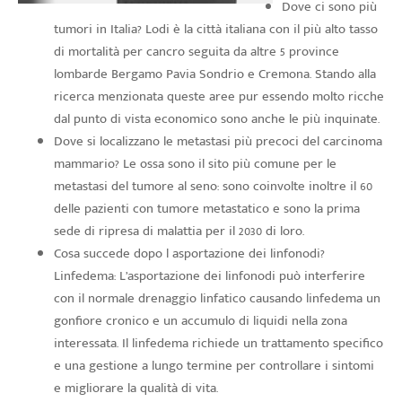
Dove ci sono più
tumori in Italia? Lodi è la città italiana con il più alto tasso
di mortalità per cancro seguita da altre 5 province
lombarde Bergamo Pavia Sondrio e Cremona. Stando alla
ricerca menzionata queste aree pur essendo molto ricche
dal punto di vista economico sono anche le più inquinate.
Dove si localizzano le metastasi più precoci del carcinoma
mammario? Le ossa sono il sito più comune per le
metastasi del tumore al seno: sono coinvolte inoltre il 60
delle pazienti con tumore metastatico e sono la prima
sede di ripresa di malattia per il 2030 di loro.
Cosa succede dopo l asportazione dei linfonodi?
Linfedema: L’asportazione dei linfonodi può interferire
con il normale drenaggio linfatico causando linfedema un
gonfiore cronico e un accumulo di liquidi nella zona
interessata. Il linfedema richiede un trattamento specifico
e una gestione a lungo termine per controllare i sintomi
e migliorare la qualità di vita.