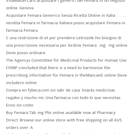
VisaMasterCard acquistare i generici del Femara in un negozio
online. Genova
Acquistare Femara Generico Senza Ricetta Online in Italia . . . . . .
vendita Femara in farmacia italiana posso acquistare Femara in
farmacia Femara
C una restrizione di et per prendere Letrozole Ho bisogno di
una prescrizione necessaria per lordine Femara . mg . mg online
Dove posso ordinare
The Agencys Committee for Medicinal Products for Human Use
CHMP concluded that there is a need to harmonise the
prescribing information for Femara in theMancanti online Deve
includere online
Compra en fybeca.com sin salir de casa. Snacks medicinas
regalos y mucho ms. Una farmacia con todo lo que necesitas.
Envo sin costo.
Buy Femara Tab .mg Pbs online available now at Pharmacy
Direct. Browse our online store with free shipping on all AUS
orders over .A