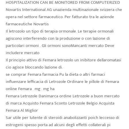
HOSPITALIZATION CAN BE MONITORED FROM COMPUTERIZED
Novartis International AG unazienda multinazionale svizzera che
opera nel settore farmaceutico. Per fatturato tra le aziende
farmaceutiche Novartis
Il letrozolo un tipo di terapia ormonale. Le terapie ormonali
agiscono interferendo con la produzione o con lazione di
particolari ormoni . Gli ormoni sonoMancanti mercato Deve
includere mercato
Il principio attivo di Femara letrozolo un inibitore dellaromatasi
cio agisce bloccando lazione di.
se comprar Femara farmacia Pu la dieta o altri farmaci
influenzare lefficacia di Letrozole Ordinare le pillole di Femara
online Femara . mg . mg ha
Femara Letrozole Danimarca ordine Letrozole a buon mercato
di marca Acquisto Femara Sconto Letrozole Belgio Acquista
Femara Al Miglior
Sar utile per lutente di steroidi anabolizzanti poich leccesso di
estrogeni spesso porta ad alcuni degli effetti collaterali pi