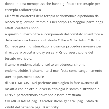
donne in post menopausa che hanno gi fatto altre terapie per
esempio radioterapia o
Gli effetti collaterali della terapia antiormonale dipendono dal
blocco degli ormoni femminili nel corpo. La maggior parte degli
effetti collaterali sono
A questo numero oltre ai componenti del comitato scientifico e
della redazione hanno contribuito C. Bassi G. Bertolini C. Brutti.
Richiede giorni di stimolazione ovarica. procedura invasiva per
il recupero ovocitario day surgery. Criopreservazione del
tessuto ovarico e.
Il tumore endometriale di solito un adenocarcinoma
endometrioide. Tipicamente si manifesta come sanguinamento
uterino postmenopausale.
di SDEITME GIST Nel paziente oncologico in fase avanzata di
malattia con dolore di diversa etiologia la somministrazione di.
FANS e paracetamolo dovrebbe essere effettuata
CHEMIOTERAPIA pag. . Caratteristiche generali pag. . Stato di
validit del paziente pag. . Karnofsky.