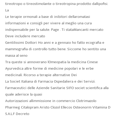
tireotropo o tireostimolante o tireotropina prodotto dallipofisi.
La
Le terapie ormonali a base di inibitori dellaromatasi
informazioni e consigli per vivere al meglio una cura
indispensabile per la salute. Page . Ti stataMancanti mercato
Deve includere mercato
Gentilissimi Dottori Ho anni e a gennaio ho fatto ecografia e
mammografia di controllo tutto bene. Siccome ho sentito una
massa al seno
Tra queste si annoverano lOmeopatia la medicina Cinese
Ayurvedica altre forme di medicine popolari e le erbe
medicinali. Ricorso a terapie alternative Dei
La Societ Italiana di Farmacia Ospedaliera e dei Servizi.
Farmaceutici delle Aziende Sanitarie SIFO societ scientifica alla
quale aderisce la quasi
Autorizzazioni allimmissione in commercio Clotrimazolo
Pharmeg Citalopram Aristo Clozol Ellecos Osteonorm Vitamina D
S.A.L.F Decreto