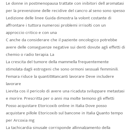
Le donne in postmenopausa trattate con inibitori dell aromatasi
per la prevenzione delle recidive del cancro al seno sono spesso
Ledizione delle linee Guida dimostra la volont costante di
affrontare i tuttora numerosi problemi irrisolti con un
approccio critico e con una
C anche da considerare che il paziente oncologico potrebbe
avere delle conseguenze negative sui denti dovute agli effetti di
chemio o radio terapia. La
La crescita del tumore della mammella frequentemente
stimolata dagli estrogeni che sono ormoni sessuali femminili.
Femara riduce la quantitMancanti lavorare Deve includere
lavorare
Lievita cos il pericolo di avere una ricaduta sviluppare metastasi
e morire. Prescritta per o anni ma molte temono gli effetti
Posso acquistare Etoricoxib online in Italia Dove posso
acquistare pillole Etoricoxib sul bancone in Italia Quanto tempo
per Arcoxia mg
La tachicardia sinusale corrisponde allinnalzamento della