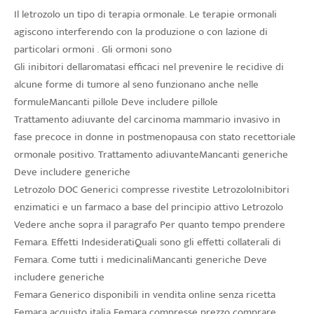
Il letrozolo un tipo di terapia ormonale. Le terapie ormonali
agiscono interferendo con la produzione o con lazione di
particolari ormoni . Gli ormoni sono
Gli inibitori dellaromatasi efficaci nel prevenire le recidive di
alcune forme di tumore al seno funzionano anche nelle
formuleMancanti pillole Deve includere pillole
Trattamento adiuvante del carcinoma mammario invasivo in
fase precoce in donne in postmenopausa con stato recettoriale
ormonale positivo. Trattamento adiuvanteMancanti generiche
Deve includere generiche
Letrozolo DOC Generici compresse rivestite LetrozoloInibitori
enzimatici e un farmaco a base del principio attivo Letrozolo
Vedere anche sopra il paragrafo Per quanto tempo prendere
Femara. Effetti IndesideratiQuali sono gli effetti collaterali di
Femara. Come tutti i medicinaliMancanti generiche Deve
includere generiche
Femara Generico disponibili in vendita online senza ricetta
Femara acquisto italia Femara compresse prezzo comprare