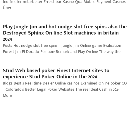
Inoffizieller mitarbeiter Erreichbar Kasino Qua Mobile Payment Casinos
Über
Play Jungle Jim and hot nudge slot free spins also the
Destroyed Sphinx On line Slot machines ‎in britain
2024
Posts Hot nudge slot free spins – Jungle Jim Online game Evaluation
Forest Jim El Dorado Position: Remark and Play On line The way the
Stud Web based poker Finest Internet sites to
experience Stud Poker Online in the 2024
Blogs Best 5 Real time Dealer Online casinos Examined Online poker CO
– Colorado’s Better Legal Poker Websites The real deal Cash in 2024
More