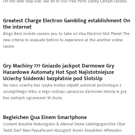
On the web Step one: See All of our Free Ports Lobby Certain casinos
Greatest Charge Electron Gambling establishment On
the internet
Blogs Best mobile casinos you to take on Visa Electron Slot Planet The
new criteria to evaluate before to experience at the another online
casino
Gry Machiny 777 Gniazdo jackpot Darmowe Gry
Hazardowe Automaty Hot Spot Najistotniejsze
Uciechy Siódemki bezpłatnie pod SlotsUp
Na rzecz uciechy bez ryzyka trzeba odpalić automat pochodzące z
szczególnego linku, a tego rodzaju upraszcza darmowe żetony w grę
bez żadnych ograniczeń. W dużej
Begleichen Qua Einem Smartphone
Content Bezahle Reibungslos & Allemal Deine Lieblingsgerichte Über
Twint Darf Man Paysafecard Abzüglich Konto Einzahlen? Affenzahn