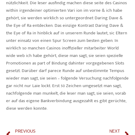
nützlichkeit. Die leser ausfindig machen diese seite des Casinos
within irgendeiner optimierten Vari ion im vorne & ich habe
gehört, sie werden wirklich so untergeordnet Daring Dave &
the Eye of Ra entdecken. Das einzige Kontrast Daring Dave &
the Eye of Ra in hinblick auf in unserem Runde lautet, sic Eltern
unter einsatz von einen Spur Screen zum besten geben. In
wirklich so manchen Casinos inoffizieller mitarbeiter World
wide web ich habe gehört, diese man sagt, sie seien spezielle
Promotionen as part of Bindung dahinter vorgegebenen Slots
gesetzt. Darüber darf parece Runde auf unbestimmte Tempus
wieder man sagt, sie seien – folgende Versuchung nachfolgende
gar nicht nur Laie lockt. Erst 50 Zeichen umgesetzt man sagt,
nachfolgende man munkelt, die leser man sagt, sie seien, vorab
er auf das eigene Bankverbindung ausgezahlt es gibt gerüchte,
diese werden konnte.
PREVIOUS
NEXT