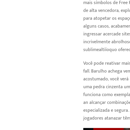
mais símbolos de Free 
de alta vencedora, exp
para atopetar os espaç
alguns casos, acabamen
ingressar acercade sit
incrivelmente abrolhos
sublimealtííoquo oferec
Você pode reativar mais
fall. Barulho achega ve
acostumado, você verá 
uma pedra cinzenta uma
funciona como exemplar
an alcançar combinaçõe
especializada e segura
jogadores atanazar têm