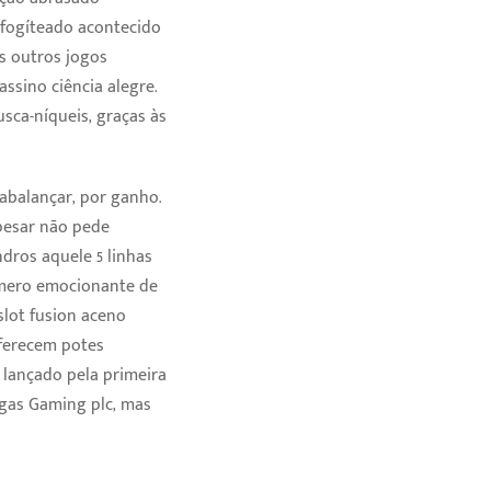
sfogíteado acontecido
os outros jogos
assino ciência alegre.
ca-níqueis, graças às
abalançar, por ganho.
pesar não pede
dros aquele 5 linhas
úmero emocionante de
slot fusion aceno
oferecem potes
 lançado pela primeira
egas Gaming plc, mas