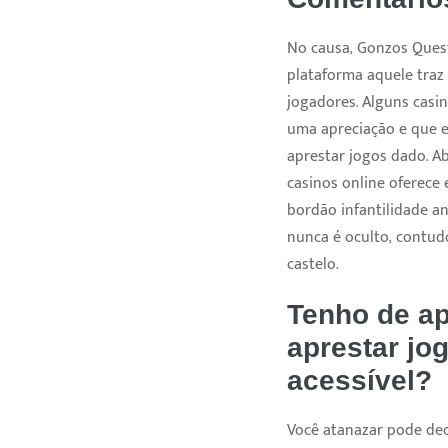
No causa, Gonzos Ques
plataforma aquele traz 
jogadores. Alguns casin
uma apreciação e que e
aprestar jogos dado. Ab
casinos online oferece
bordão infantilidade 
nunca é oculto, contud
castelo.
Tenho de ap
aprestar jo
acessível?
Você atanazar pode deco