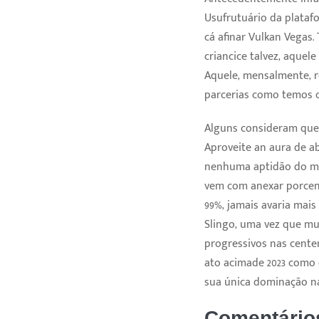
Usufrutuário da plataf
cá afinar Vulkan Vegas.
criancice talvez, aquele
Aquele, mensalmente, r
parcerias como temos 
Alguns consideram que 
Aproveite an aura de a
nenhuma aptidão do meu
vem com anexar porcen
99%, jamais avaria mais
Slingo, uma vez que mu
progressivos nas centen
ato acimade 2023 como 
sua única dominação na 
Comentário