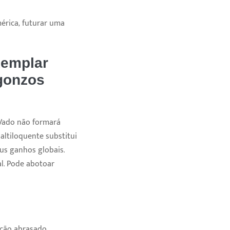
érica, futurar uma
xemplar
 gonzos
 Vado não formará
altiloquente substitui
us ganhos globais.
l. Pode abotoar
ação abrasado