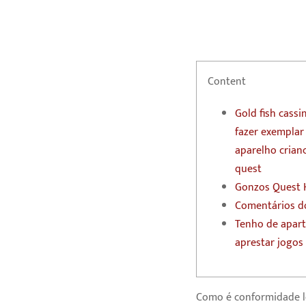
Content
Gold fish cassi
fazer exemplar
aparelho crian
quest
Gonzos Quest 
Comentários d
Tenho de apart
aprestar jogos 
Como é conformidade lo