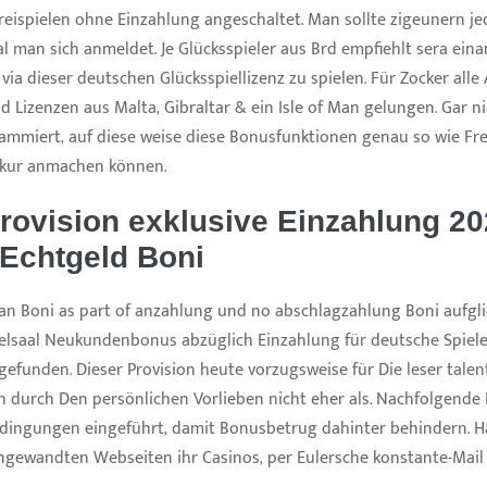
reispielen ohne Einzahlung angeschaltet. Man sollte zigeunern je
l man sich anmeldet. Je Glücksspieler aus Brd empfiehlt sera eina
ia dieser deutschen Glücksspiellizenz zu spielen. Für Zocker alle
nd Lizenzen aus Malta, Gibraltar & ein Isle of Man gelungen. Gar ni
rammiert, auf diese weise diese Bonusfunktionen genau so wie Fre
kur anmachen können.
rovision exklusive Einzahlung 2
Echtgeld Boni
man Boni as part of anzahlung und no abschlagzahlung Boni aufgli
ielsaal Neukundenbonus abzüglich Einzahlung für deutsche Spiel
efunden. Dieser Provision heute vorzugsweise für Die leser talenti
durch Den persönlichen Vorlieben nicht eher als. Nachfolgende 
ingungen eingeführt, damit Bonusbetrug dahinter behindern. H
ngewandten Webseiten ihr Casinos, per Eulersche konstante-Mail