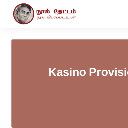
Kasino Provisi