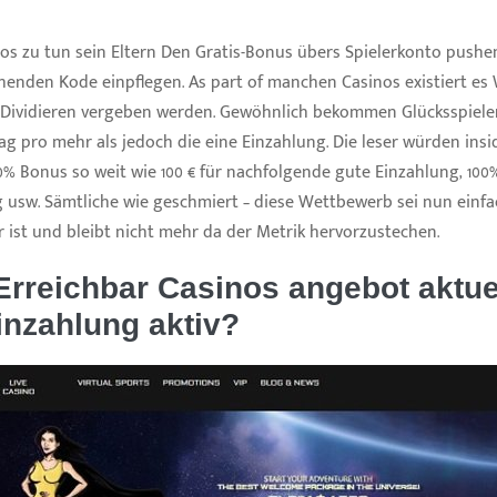
os zu tun sein Eltern Den Gratis-Bonus übers Spielerkonto pushen
enden Kode einpflegen. As part of manchen Casinos existiert e
 Dividieren vergeben werden. Gewöhnlich bekommen Glücksspiele
 pro mehr als jedoch die eine Einzahlung. Die leser würden insi
00% Bonus so weit wie 100 € für nachfolgende gute Einzahlung, 100%
g usw. Sämtliche wie geschmiert – diese Wettbewerb sei nun einfa
er ist und bleibt nicht mehr da der Metrik hervorzustechen.
rreichbar Casinos angebot aktue
inzahlung aktiv?