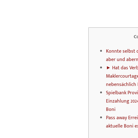
C
Konnte selbst 
aber und aberm
► Hat das Ver
Maklercourtag
nebensächlich 
Spielbank Provi
Einzahlung 202
Boni
Pass away Erre
aktuelle Boni e