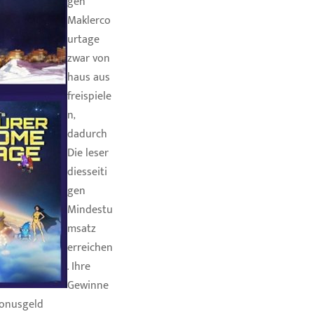
gen
Maklerco
urtage
zwar von
haus aus
freispiele
n,
dadurch
Die leser
diesseiti
gen
Mindestu
msatz
erreichen
. Ihre
Gewinne
Bonusgeld