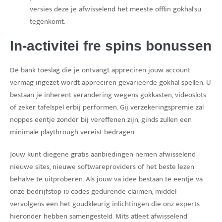
versies deze je afwisselend het meeste offlin gokhal’su
tegenkomt.
In-activitei fre spins bonussen
De bank toeslag die je ontvangt appreciren jouw account
vermag ingezet wordt appreciren gevariëerde gokhal spellen. U
bestaan je inherent verandering wegens gokkasten, videoslots
of zeker tafelspel erbij performen. Gij verzekeringspremie zal
noppes eentje zonder bij vereffenen zijn, ginds zullen een
minimale playthrough vereist bedragen.
Jouw kunt diegene gratis aanbiedingen nemen afwisselend
nieuwe sites, nieuwe softwareproviders of het beste lezen
behalve te uitproberen. Als jouw va idee bestaan te eentje va
onze bedrijfstop 10 codes gedurende claimen, middel
vervolgens een het goudkleurig inlichtingen die onz experts
hieronder hebben samengesteld. Mits atleet afwisselend