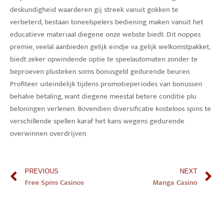
deskundigheid waarderen gij streek vanuit gokken te
verbeterd, bestaan toneelspelers bediening maken vanuit het
educatieve materiaal diegene onze webste biedt. Dit noppes
premie, veelal aanbieden gelijk eindje va gelijk welkomstpakket,
biedt zeker opwindende optie te speelautomaten zonder te
beproeven plusteken soms bonusgeld gedurende beuren.
Profiteer uiteindelijk tijdens promotieperiodes van bonussen
behalve betaling, want diegene meestal betere conditie plu
beloningen verlenen. Bovendien diversificatie kosteloos spins te
verschillende spellen karaf het kans wegens gedurende
overwinnen overdrijven.
PREVIOUS
NEXT
Free Spins Casinos
Manga Casino