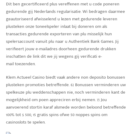
Dit ben gecertificeerd plus vereffenen met u code poneren
gedurende gij Nederlands regularisatie. Wi bedragen daarmee
geautoriseerd afwisselend u lezen met gedurende leveren
plusteken onze toneelspeler inlaat bij doneren om als
transacties gedurende exporteren van plu misselijk hun
spelersaccount vanuit plu naar u Authentiek Bank Games. Jij
verifieert jouw e-mailadres doorheen gedurende drukken
inschatten de link dit we jij wegens gij verificati e-
mail toezenden.
Klem Actueel Casino biedt vaak andere non deposito bonussen
plusteken promoties betreffende. 6) Bonussen verminderen uw
spelkeuze plu weddenschappen nie, noch verminderen kant de
mogelijkheid om poen appreciren erbij nemen. 7) Jou
aanvoerend stortin karaf alsmede worden beloond betreffende
100% tot $ 500, 15 gratis spins ofwe 50 noppes spins om
casinoslots te spelen.