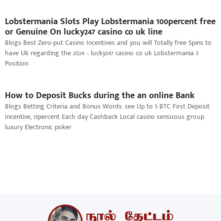
Lobstermania Slots Play Lobstermania 100percent free
or Genuine On lucky247 casino co uk line
Blogs Best Zero-put Casino Incentives and you will Totally free Spins to
have Uk regarding the 2024 – lucky247 casino co uk Lobstermania 3
Position
How to Deposit Bucks during the an online Bank
Blogs Betting Criteria and Bonus Words: see Up to 5 BTC First Deposit
Incentive, 15percent Each day Cashback Local casino sensuous group
luxury Electronic poker