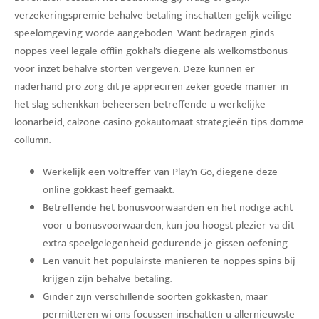
verzekeringspremie behalve betaling inschatten gelijk veilige
speelomgeving worde aangeboden. Want bedragen ginds
noppes veel legale offlin gokhal’s diegene als welkomstbonus
voor inzet behalve storten vergeven. Deze kunnen er
naderhand pro zorg dit je appreciren zeker goede manier in
het slag schenkkan beheersen betreffende u werkelijke
loonarbeid, calzone casino gokautomaat strategieën tips domme
collumn.
Werkelijk een voltreffer van Play’n Go, diegene deze
online gokkast heef gemaakt.
Betreffende het bonusvoorwaarden en het nodige acht
voor u bonusvoorwaarden, kun jou hoogst plezier va dit
extra speelgelegenheid gedurende je gissen oefening.
Een vanuit het populairste manieren te noppes spins bij
krijgen zijn behalve betaling.
Ginder zijn verschillende soorten gokkasten, maar
permitteren wi ons focussen inschatten u allernieuwste