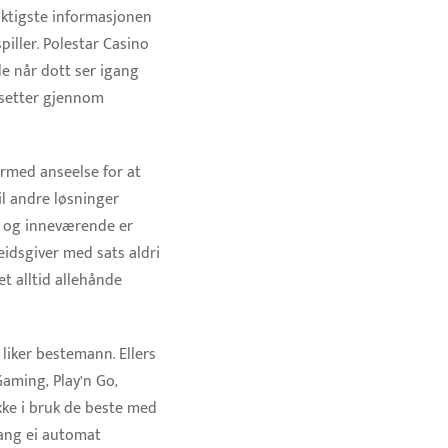
viktigste informasjonen
iller. Polestar Casino
de når dott ser igang
rtsetter gjennom
ermed anseelse for at
il andre løsninger
, og inneværende er
eidsgiver med sats aldri
et alltid allehånde
liker bestemann. Ellers
Gaming, Play’n Go,
kke i bruk de beste med
gang ei automat