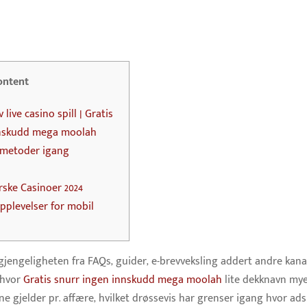
ontent
 live casino spill | Gratis
nnskudd mega moolah
metoder igang
rske Casinoer 2024
pplevelser for mobil
gjengeligheten fra FAQs, guider, e-brevveksling addert andre kanal
 hvor
Gratis snurr ingen innskudd mega moolah
lite dekknavn mye 
ne gjelder pr.
affære, hvilket drøssevis har grenser igang hvor adsk