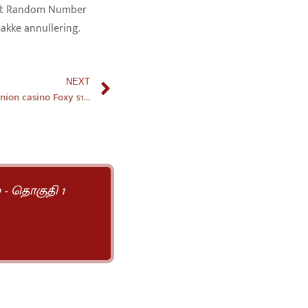
åt et Random Number
takke annullering.
NEXT
LeoVegas Gambling enterprise Opinion casino Foxy $100 free spins Deposit & Bet £10 Get fifty Totally free Revolves No Betting
 - தொகுதி 1