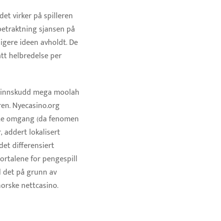
det virker på spilleren
i betraktning sjansen på
ligere ideen avholdt. De
tt helbredelse per
aren. Nyecasino.org
ørste omgang (da fenomen
 addert lokalisert
det differensiert
ortalene for pengespill
l det på grunn av
orske nettcasino.