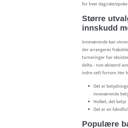
for hver dag/uke/epoke
Større utval
innskudd m
Inneværende kan vinnes 
der arrangeres frakoble
turneringer har eksister
delta – noe abiword avv
indre sett forrom. Her h
Det er betydningsl
inneværende bety
Hvilket, det betyr
Det er en håndfu
Populære b