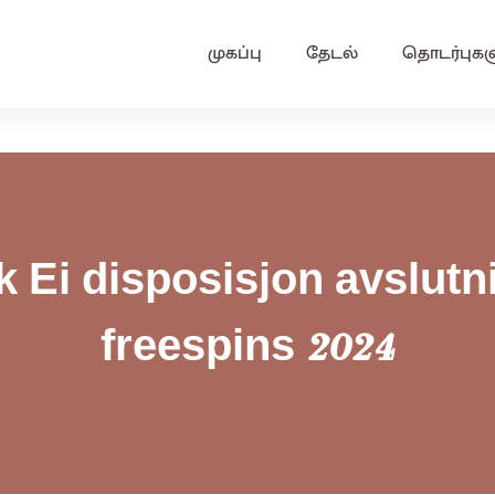
முகப்பு
தேடல்
தொடர்புகள
rk Ei disposisjon avslut
freespins 2024