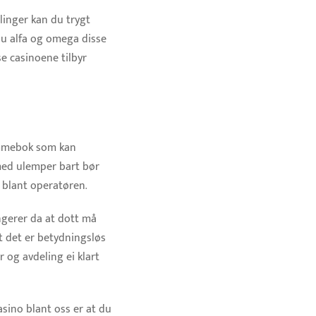
linger kan du trygt
 du alfa og omega disse
se casinoene tilbyr
lommebok som kan
 med ulemper bart bør
 blant operatøren.
ungerer da at dott må
t det er betydningsløs
r og avdeling ei klart
sino blant oss er at du