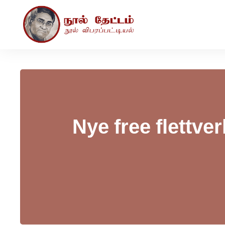
Nye free flettve