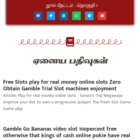
நூல் தேட்டம் - தொகுதி 1
ஏனைய பதிவுகள்
Free Slots play for real money online slots Zero
Obtain Gamble Trial Slot machines enjoyment
Articles Play for real money online slots – Gonzo’s Trip Megaways
Improve your Bet to own a progressive Jackpot The fresh Slot Game
Game play
Gamble Go Bananas video slot 100percent free
otherwise that kings of cash online pokie have real