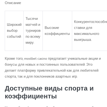
Описание
Тысячи
Конкурентоспособ
Широкий
матчей и
Высокие
ставки для
выбор
турниров
коэффициенты
максимального
событий
по всему
выигрыша.
миру.
Кроме того, mostbet casino предлагает уникальные акции и
бонусы для новых и постоянных пользователей. Это
делает платформу привлекательной как для любителей
спорта, так и для поклонников азартных игр.
Доступные виды спорта и
коэффициенты