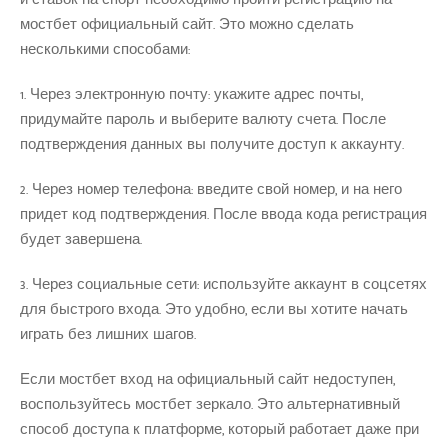
мостбет официальный сайт. Это можно сделать
несколькими способами:
1. Через электронную почту: укажите адрес почты,
придумайте пароль и выберите валюту счета. После
подтверждения данных вы получите доступ к аккаунту.
2. Через номер телефона: введите свой номер, и на него
придет код подтверждения. После ввода кода регистрация
будет завершена.
3. Через социальные сети: используйте аккаунт в соцсетях
для быстрого входа. Это удобно, если вы хотите начать
играть без лишних шагов.
Если мостбет вход на официальный сайт недоступен,
воспользуйтесь мостбет зеркало. Это альтернативный
способ доступа к платформе, который работает даже при