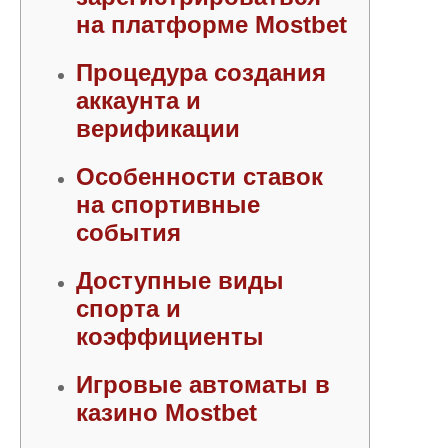
на платформе Mostbet
Процедура создания
аккаунта и
верификации
Особенности ставок
на спортивные
события
Доступные виды
спорта и
коэффициенты
Игровые автоматы в
казино Mostbet