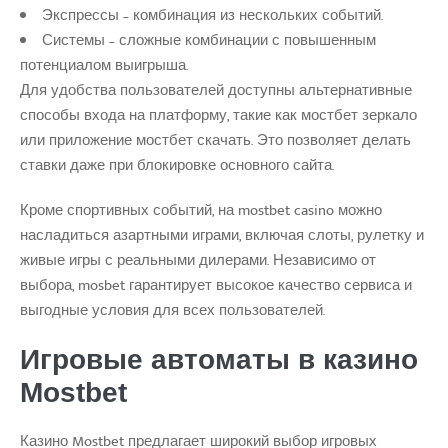
Экспрессы – комбинация из нескольких событий.
Системы – сложные комбинации с повышенным
потенциалом выигрыша.
Для удобства пользователей доступны альтернативные
способы входа на платформу, такие как мостбет зеркало
или приложение мостбет скачать. Это позволяет делать
ставки даже при блокировке основного сайта.
Кроме спортивных событий, на mostbet casino можно
насладиться азартными играми, включая слоты, рулетку и
живые игры с реальными дилерами. Независимо от
выбора, mosbet гарантирует высокое качество сервиса и
выгодные условия для всех пользователей.
Игровые автоматы в казино
Mostbet
Казино Mostbet предлагает широкий выбор игровых