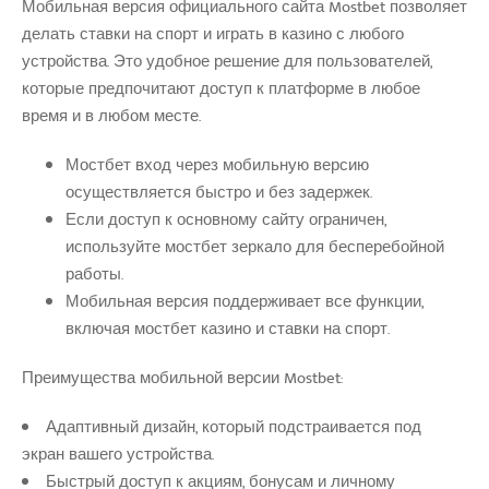
Мобильная версия официального сайта Mostbet позволяет
делать ставки на спорт и играть в казино с любого
устройства. Это удобное решение для пользователей,
которые предпочитают доступ к платформе в любое
время и в любом месте.
Мостбет вход через мобильную версию
осуществляется быстро и без задержек.
Если доступ к основному сайту ограничен,
используйте мостбет зеркало для бесперебойной
работы.
Мобильная версия поддерживает все функции,
включая мостбет казино и ставки на спорт.
Преимущества мобильной версии Mostbet:
Адаптивный дизайн, который подстраивается под
экран вашего устройства.
Быстрый доступ к акциям, бонусам и личному