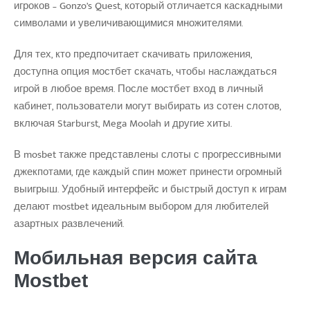
игроков – Gonzo’s Quest, который отличается каскадными
символами и увеличивающимися множителями.
Для тех, кто предпочитает скачивать приложения,
доступна опция мостбет скачать, чтобы наслаждаться
игрой в любое время. После мостбет вход в личный
кабинет, пользователи могут выбирать из сотен слотов,
включая Starburst, Mega Moolah и другие хиты.
В mosbet также представлены слоты с прогрессивными
джекпотами, где каждый спин может принести огромный
выигрыш. Удобный интерфейс и быстрый доступ к играм
делают mostbet идеальным выбором для любителей
азартных развлечений.
Мобильная версия сайта
Mostbet