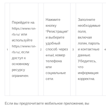
Нажмите
Заполните
Перейдите на
кнопку
необходимые
https://www.rsn-
“Регистрация”
поля,
rb.ru/ или
и выберите
включая
используйте
удобный
логин, пароль
https://www.rsn-
1
2
способ: через
3
и контактные
4
rb.ru/, если
email, номер
данные.
доступ к
телефона
Убедитесь,
основному
или
что
ресурсу
социальные
информация
ограничен.
сети.
корректна.
Если вы предпочитаете мобильное приложение, вы