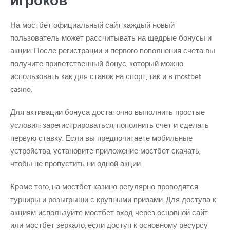
игроков
На мостбет официальный сайт каждый новый
пользователь может рассчитывать на щедрые бонусы и
акции. После регистрации и первого пополнения счета вы
получите приветственный бонус, который можно
использовать как для ставок на спорт, так и в mostbet
casino.
Для активации бонуса достаточно выполнить простые
условия: зарегистрироваться, пополнить счет и сделать
первую ставку. Если вы предпочитаете мобильные
устройства, установите приложение мостбет скачать,
чтобы не пропустить ни одной акции.
Кроме того, на мостбет казино регулярно проводятся
турниры и розыгрыши с крупными призами. Для доступа к
акциям используйте мостбет вход через основной сайт
или мостбет зеркало, если доступ к основному ресурсу