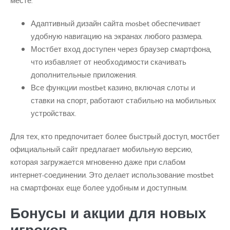
месте.
Адаптивный дизайн сайта mosbet обеспечивает
удобную навигацию на экранах любого размера.
Мостбет вход доступен через браузер смартфона,
что избавляет от необходимости скачивать
дополнительные приложения.
Все функции mostbet казино, включая слоты и
ставки на спорт, работают стабильно на мобильных
устройствах.
Для тех, кто предпочитает более быстрый доступ, мостбет
официальный сайт предлагает мобильную версию,
которая загружается мгновенно даже при слабом
интернет-соединении. Это делает использование mostbet
на смартфонах еще более удобным и доступным.
Бонусы и акции для новых