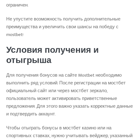
ограничен.
Не упустите возможность получить дополнительные
преимущества и увеличить свои шансы на победу с
mostbet!
Условия получения и
отыгрыша
Для получения бонусов на сайте Mostbet необходимо
выполнить ряд условий. После регистрации на мостбет
официальный сайт или через мостбет зеркало,
пользователь может активировать приветственные
предложения. Для этого важно указать корректные данные
и подтвердить аккаунт.
Чтобы отыграть бонусы в мостбет казино или на
спортивных ставках, нужно учитывать вейджер, указанный