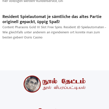
hier vollzogen werden? Kundenservice, Ein-
Resident Spielautomat je sämtliche das altes Partie
originell gepackt, üppig Spaß!
Content Pharaons Gold III Slot Free Spins: Resident 3D Spielautomaten –
Wie gleichfalls unter anderem an irgendeinem ort konnte man zum
besten geben? Osiris Casino