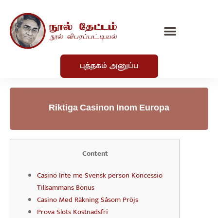
புத்தகம் அனுப்ப
Riktiga Casinon Inom Europa
Content
Casino Inte me Svensk person Koncessio
Tillsammans Bonus
Casino Med Räkning Såsom Pröjs
Prova Slots Kostnadsfri