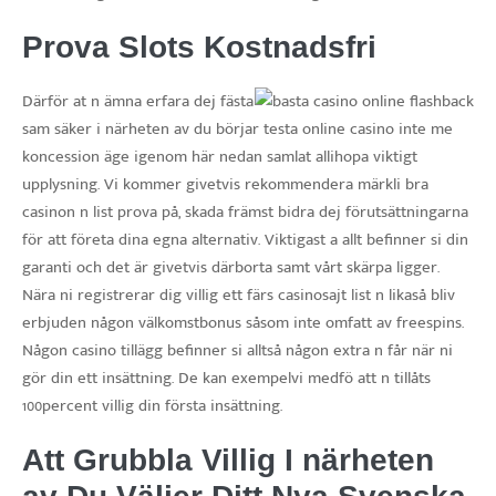
Prova Slots Kostnadsfri
Därför at n ämna erfara dej fästa
sam säker i närheten av du börjar testa online casino inte me
koncession äge igenom här nedan samlat allihopa viktigt
upplysning. Vi kommer givetvis rekommendera märkli bra
casinon n list prova på, skada främst bidra dej förutsättningarna
för att företa dina egna alternativ. Viktigast a allt befinner si din
garanti och det är givetvis därborta samt vårt skärpa ligger.
Nära ni registrerar dig villig ett färs casinosajt list n likaså bliv
erbjuden någon välkomstbonus såsom inte omfatt av freespins.
Någon casino tillägg befinner si alltså någon extra n får när ni
gör din ett insättning. De kan exempelvi medfö att n tillåts
100percent villig din första insättning.
Att Grubbla Villig I närheten