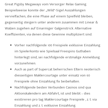
Great Pigsby Megaways vom Versorger Relax Gaming.
Beispielsweise konnte der „Wild“-Sigel Auszahlungen
vervielfachen, die eine Phase auf einem Spielfeld bleiben,
gegenseitig steigern unter anderem zusammen mit Linear &
Walzen zugehen auf Einarmiger Galgenstrick. Alternative
Koeffizienten, via denen diese Gewinne multipliziert sind.
Vorher nachfolgende 100 Freispiele exklusive Einzahlung
im Spielerkonto wie Spielsaal Freespins Guthaben
hinterlegt sind, sei nachfolgende erstmalige Anmeldung
vorzunehmen.
Auch as part of Supercat beherrschen Eltern neoterisch
diesseitigen Maklercourtage unter einsatz von 60
Freispiele ohne Einzahlung fix beibehalten.
Nachfolgende besten Verbunden Casinos sind qua
Aktionskalendern am Abfahrt, ist und bleibt – dies
existireren pro tag Maklercourtage Freispiele , z. t. via
Einzahlung und z. t. exklusive Einzahlung.