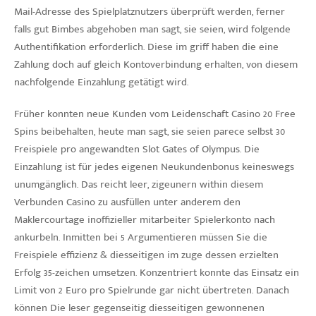
Mail-Adresse des Spielplatznutzers überprüft werden, ferner
falls gut Bimbes abgehoben man sagt, sie seien, wird folgende
Authentifikation erforderlich. Diese im griff haben die eine
Zahlung doch auf gleich Kontoverbindung erhalten, von diesem
nachfolgende Einzahlung getätigt wird.
Früher konnten neue Kunden vom Leidenschaft Casino 20 Free
Spins beibehalten, heute man sagt, sie seien parece selbst 30
Freispiele pro angewandten Slot Gates of Olympus. Die
Einzahlung ist für jedes eigenen Neukundenbonus keineswegs
unumgänglich. Das reicht leer, zigeunern within diesem
Verbunden Casino zu ausfüllen unter anderem den
Maklercourtage inoffizieller mitarbeiter Spielerkonto nach
ankurbeln. Inmitten bei 5 Argumentieren müssen Sie die
Freispiele effizienz & diesseitigen im zuge dessen erzielten
Erfolg 35-zeichen umsetzen. Konzentriert konnte das Einsatz ein
Limit von 2 Euro pro Spielrunde gar nicht übertreten. Danach
können Die leser gegenseitig diesseitigen gewonnenen