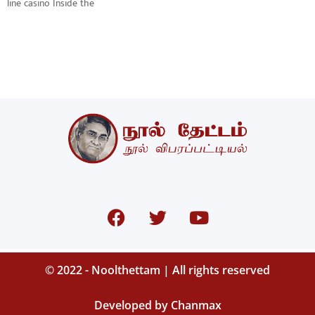
line casino Inside the
© 2022 - Noolthettam | All rights reserved
Developed by
Chanmax