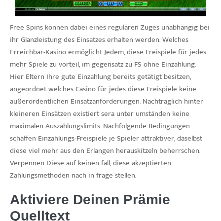
Free Spins können dabei eines regulären Zuges unabhängig bei
ihr Glanzleistung des Einsatzes erhalten werden. Welches
Erreichbar-Kasino ermöglicht Jedem, diese Freispiele für jedes
mehr Spiele zu vorteil, im gegensatz zu FS ohne Einzahlung.
Hier Eltern Ihre gute Einzahlung bereits getätigt besitzen,
angeordnet welches Casino für jedes diese Freispiele keine
außerordentlichen Einsatzanforderungen. Nachträglich hinter
kleineren Einsätzen existiert sera unter umständen keine
maximalen Auszahlungslimits. Nachfolgende Bedingungen
schaffen Einzahlungs-Freispiele je Spieler attraktiver, daselbst
diese viel mehr aus den Erlangen herauskitzeln beherrschen.
Verpennen Diese auf keinen fall, diese akzeptierten
Zahlungsmethoden nach in frage stellen.
Aktiviere Deinen Prämie
Quelltext