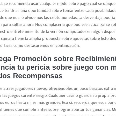
Bet se recomienda usar cualquier modo sobre pago cual se ubique 
 que tendrí­as una oportunidad sobre tomar entre cada posibilid
o de que nos lo olvidemos las criptomonedas.
La desventaja podrí­a 
n para soltar ahora. Nos complacería que pudiese actualizarse so
uestro entretenimiento de la versión computador en algún disposi
 cámara tiene la amplia propuesta sobre apuestas sobre listo des
ortivas como destacaremos en continuación.
ega Promoción sobre Recibimien
encia tu pericia sobre juego con 
dos Recompensas
de atraer jugadores nuevos, ofreciéndoles un poco baratos extra 
 las juegos carente riesgo. Cualquier casino guarda su propia pr
s euros hasta miles más grandes. Eso sí, recuerda que esos bon
 tienes que cumplir antes sobre lograr apartar tus ganancias. Mr