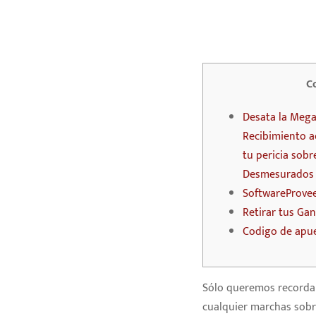
C
Desata la Meg
Recibimiento a
tu pericia sob
Desmesurados
SoftwareProve
Retirar tus Ga
Codigo de apu
Sólo queremos recordar
cualquier marchas sobr