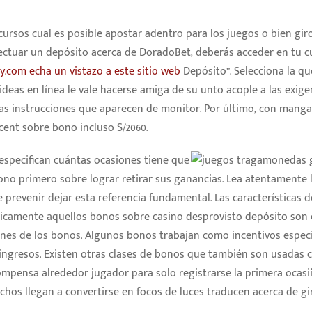
ursos cual es posible apostar adentro para los juegos o bien gir
fectuar un depósito acerca de DoradoBet, deberás acceder en tu c
.com echa un vistazo a este sitio web
Depósito”. Selecciona la qu
deas en línea le vale hacerse amiga de su unto acople a las exig
las instrucciones que aparecen de monitor. Por último, con manga
cent sobre bono incluso S/2060.
especifican cuántas ocasiones tiene que
ono primero sobre lograr retirar sus ganancias. Lea atentamente 
de prevenir dejar esta referencia fundamental. Las características 
ticamente aquellos bonos sobre casino desprovisto depósito so
ones de los bonos. Algunos bonos trabajan como incentivos especia
ngresos. Existen otras clases de bonos que también son usadas 
ompensa alrededor jugador para solo registrarse la primera ocasi
ichos llegan a convertirse en focos de luces traducen acerca de gi