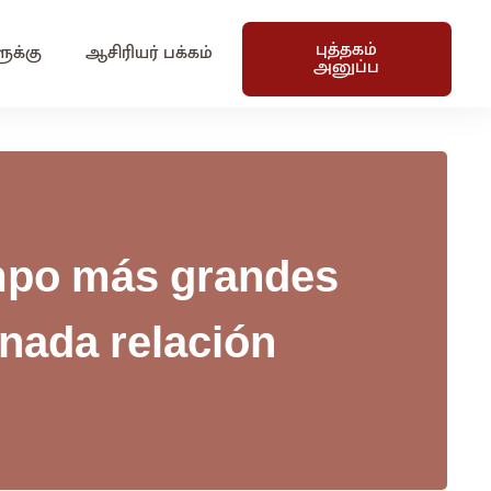
புத்தகம்
ுக்கு
ஆசிரியர் பக்கம்
அனுப்ப
empo más grandes
nada relación