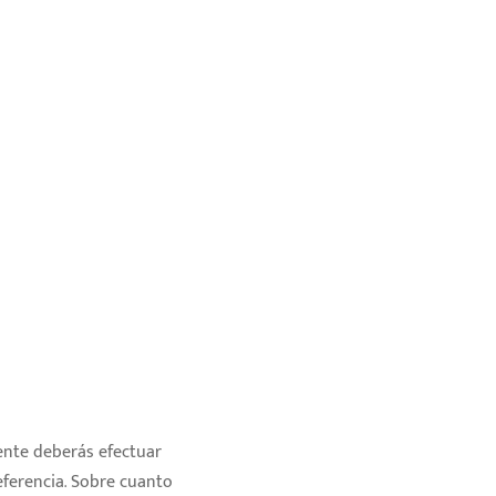
ente deberás efectuar
ferencia. Sobre cuanto