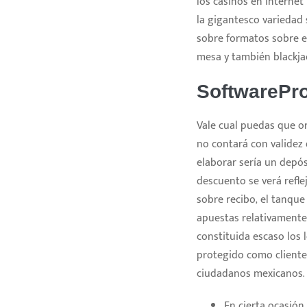
los casinos en interne
la gigantesco variedad
sobre formatos sobre e
mesa y también blackja
SoftwarePr
Vale cual puedas que or
no contará con validez 
elaborar serí­a un depó
descuento se verá refle
sobre recibo, el tanque
apuestas relativamente
constituida escaso los 
protegido como cliente
ciudadanos mexicanos.
En cierta ocasión