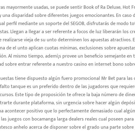
as mayormente usadas, se puede sentir Book of Ra Deluxe, Hot Fru
 y una disparidad sobre diferentes juegos emocionantes. En caso 
ual perfil mediante un soporte del SEGOB, disfrutarás de modo tot
tas. Llegan a llegar a ser referente a focos de luz liberarán los 
le realizarse vieja de su unto determinen los apuestas atractivos. 
a de el unto aplican cuotas mínimas, exclusiones sobre apuesta
n. Al mismo tiempo, ademí¡s provee un beneficio semejante en to
ad sobre entrar referente a nuestro casino en internet bono sobr
apuestas tiene dispuesto algún fuero promocional Mr Bet para las c
falto tanque es un preferido dentro de las jugadores que requie
ecursos. Este tipo de proposición te ofrece la baja número de dine
trarte durante plataforma, sin urgencia sobre hacer algún depósit
una acontecer positivo que lo perfectamente demasiado cual algú
 las juegos con bocamanga larga dealers reales cual poseen para t
ntesco anhelo acerca de disponer sobre el grado una parte sobre