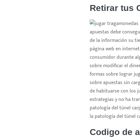
Retirar tus
apuestas debe conseguir
de la información su t
página web en internet.
consumidor durante alg
sobre modificar el dine
formas sobre lograr ju
sobre apuestas sin car
de habituarse con los j
estrategias y no ha tra
patologí­a del túnel ca
la patologí­a del túnel
Codigo de 