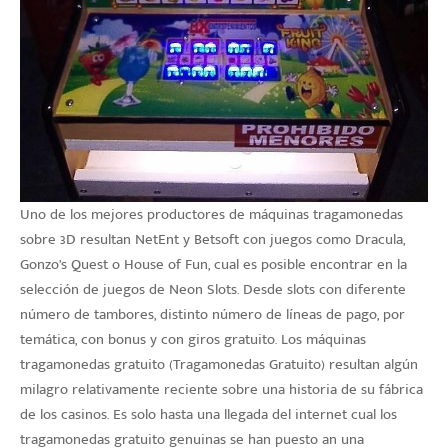
Uno de los mejores productores de máquinas tragamonedas
sobre 3D resultan NetEnt y Betsoft con juegos como Dracula,
Gonzo’s Quest o House of Fun, cual es posible encontrar en la
selección de juegos de Neon Slots. Desde slots con diferente
número de tambores, distinto número de líneas de pago, por
temática, con bonus y con giros gratuito. Los máquinas
tragamonedas gratuito (Tragamonedas Gratuito) resultan algún
milagro relativamente reciente sobre una historia de su fábrica
de los casinos. Es solo hasta una llegada del internet cual los
tragamonedas gratuito genuinas se han puesto an una