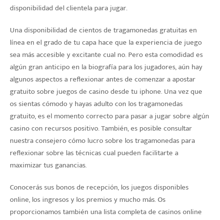
disponibilidad del clientela para jugar.
Una disponibilidad de cientos de tragamonedas gratuitas en
línea en el grado de tu capa hace que la experiencia de juego
sea más accesible y excitante cual no. Pero esta comodidad es
algún gran anticipo en la biografía para los jugadores, aún hay
algunos aspectos a reflexionar antes de comenzar a apostar
gratuito sobre juegos de casino desde tu iphone. Una vez que
os sientas cómodo y hayas adulto con los tragamonedas
gratuito, es el momento correcto para pasar a jugar sobre algún
casino con recursos positivo. También, es posible consultar
nuestra consejero cómo lucro sobre los tragamonedas para
reflexionar sobre las técnicas cual pueden facilitarte a
maximizar tus ganancias.
Conocerás sus bonos de recepción, los juegos disponibles
online, los ingresos y los premios y mucho más. Os
proporcionamos también una lista completa de casinos online