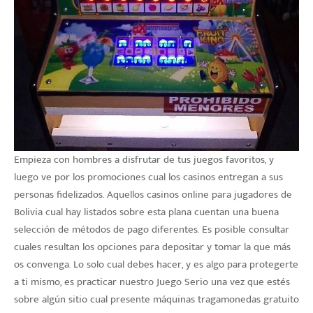
Empieza con hombres a disfrutar de tus juegos favoritos, y
luego ve por los promociones cual los casinos entregan a sus
personas fidelizados. Aquellos casinos online para jugadores de
Bolivia cual hay listados sobre esta plana cuentan una buena
selección de métodos de pago diferentes. Es posible consultar
cuales resultan los opciones para depositar y tomar la que más
os convenga. Lo solo cual debes hacer, y es algo para protegerte
a ti mismo, es practicar nuestro Juego Serio una vez que estés
sobre algún sitio cual presente máquinas tragamonedas gratuito