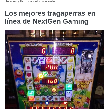
detalles y lleno de color y sonido.
Los mejores tragaperras en
línea de NextGen Gaming