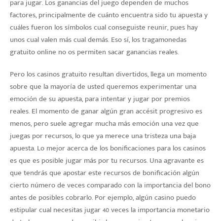
para jugar. Los ganancias del juego dependen de muchos
factores, principalmente de cuánto encuentra sido tu apuesta y
cuáles fueron los símbolos cual conseguiste reunir, pues hay
unos cual valen más cual demás. Eso sí, los tragamonedas
gratuito online no os permiten sacar ganancias reales.
Pero los casinos gratuito resultan divertidos, llega un momento
sobre que la mayoría de usted queremos experimentar una
emoción de su apuesta, para intentar y jugar por premios
reales. El momento de ganar algún gran accésit progresivo es
menos, pero suele agregar mucha más emoción una vez que
juegas por recursos, lo que ya merece una tristeza una baja
apuesta. Lo mejor acerca de los bonificaciones para los casinos
es que es posible jugar más por tu recursos. Una agravante es
que tendrás que apostar este recursos de bonificación algún
cierto número de veces comparado con la importancia del bono
antes de posibles cobrarlo. Por ejemplo, algún casino puedo
estipular cual necesitas jugar 40 veces la importancia monetario