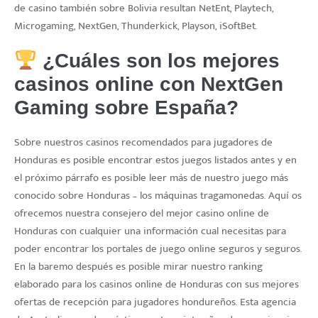
de casino también sobre Bolivia resultan NetEnt, Playtech,
Microgaming, NextGen, Thunderkick, Playson, iSoftBet.
¿Cuáles son los mejores
casinos online con NextGen
Gaming sobre España?
Sobre nuestros casinos recomendados para jugadores de
Honduras es posible encontrar estos juegos listados antes y en
el próximo párrafo es posible leer más de nuestro juego más
conocido sobre Honduras – los máquinas tragamonedas. Aquí os
ofrecemos nuestra consejero del mejor casino online de
Honduras con cualquier una información cual necesitas para
poder encontrar los portales de juego online seguros y seguros.
En la baremo después es posible mirar nuestro ranking
elaborado para los casinos online de Honduras con sus mejores
ofertas de recepción para jugadores hondureños. Esta agencia