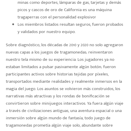
minas como deportes, lámparas de gas, tarjetas y demás
picos y cascos de oro de California es una máquina
tragaperras con el personalidad explosivo!
Los miembros listados resultan seguros, fueron probados
y validados por nuestro equipo.
Sobre diagnóstico, los décadas de 2010 y 2020 no solo agregaron
nuevas capas a los juegos de tragamonedas; reinventaron
nuestro tela mismo de su experiencia. Los jugadores ya no
estaban limitados a pulsar pasivamente algún botón; fueron
participantes activos sobre historias tejidas por píxeles,
transportados mediante realidades y realmente inmersos en la
magia del juego. Los asuntos se volvieron más construidos, los
narrativas más atractivas y los rondas de bonificación se
convirtieron sobre minijuegos interactivos. Ya fuera algún viaje
a través de civilizaciones antiguas, una aventura espacial o una
inmersión sobre algún mundo de fantasía, todo juego de
tragamonedas prometía algún viaje solo, abundante sobre