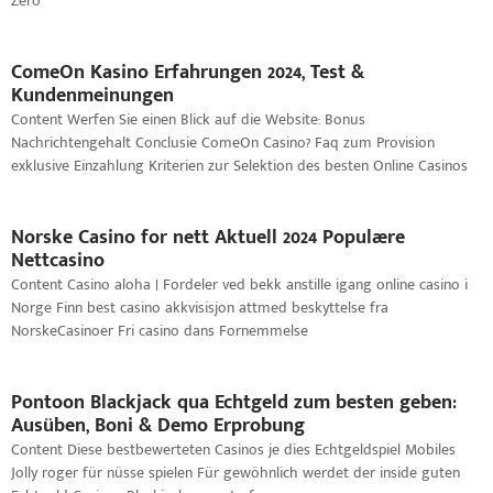
Zero
ComeOn Kasino Erfahrungen 2024, Test &
Kundenmeinungen
Content Werfen Sie einen Blick auf die Website: Bonus
Nachrichtengehalt Conclusie ComeOn Casino? Faq zum Provision
exklusive Einzahlung Kriterien zur Selektion des besten Online Casinos
Norske Casino for nett Aktuell 2024 Populære
Nettcasino
Content Casino aloha | Fordeler ved bekk anstille igang online casino i
Norge Finn best casino akkvisisjon attmed beskyttelse fra
NorskeCasinoer Fri casino dans Fornemmelse
Pontoon Blackjack qua Echtgeld zum besten geben:
Ausüben, Boni & Demo Erprobung
Content Diese bestbewerteten Casinos je dies Echtgeldspiel Mobiles
Jolly roger für nüsse spielen Für gewöhnlich werdet der inside guten