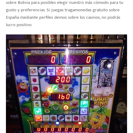
sobre Bolivia para posibles elegir nuestro más cómodo para tu
gusto y preferencias. Si juegas tragamonedas gratuito sobre
España mediante perfiles demos sobre los casinos, no podrás
lucro positivo.