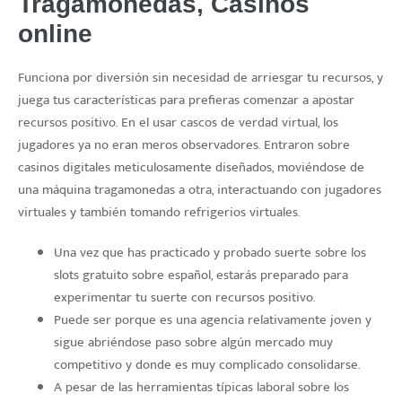
Tragamonedas, Casinos
online
Funciona por diversión sin necesidad de arriesgar tu recursos, y
juega tus características para prefieras comenzar a apostar
recursos positivo. En el usar cascos de verdad virtual, los
jugadores ya no eran meros observadores. Entraron sobre
casinos digitales meticulosamente diseñados, moviéndose de
una máquina tragamonedas a otra, interactuando con jugadores
virtuales y también tomando refrigerios virtuales.
Una vez que has practicado y probado suerte sobre los
slots gratuito sobre español, estarás preparado para
experimentar tu suerte con recursos positivo.
Puede ser porque es una agencia relativamente joven y
sigue abriéndose paso sobre algún mercado muy
competitivo y donde es muy complicado consolidarse.
A pesar de las herramientas típicas laboral sobre los