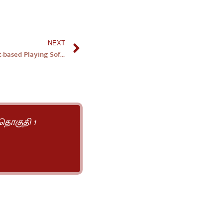
NEXT
7 Finest Mobile Casinos an internet-based Playing Software The real deal Currency Online game
 தொகுதி 1