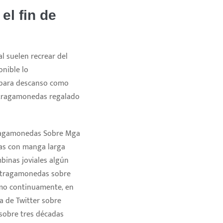
l fin de
 suelen recrear del
onible lo
s para descanso como
 tragamonedas regalado
ias con manga larga
binas joviales algún
as tragamonedas sobre
omo continuamente, en
a de Twitter sobre
 sobre tres décadas