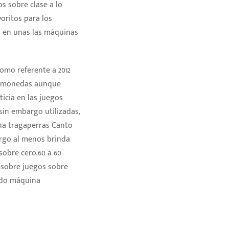
s sobre clase a lo
voritos para los
o en unas las máquinas
omo referente a 2012
agamonedas aunque
icia en las juegos
sin embargo utilizadas,
Una tragaperras Canto
argo al menos brinda
sobre cero,60 a 60
b sobre juegos sobre
todo máquina