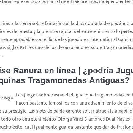
staría representado por la Esfinge, trae premios, independientem
, irás a la tierra sobre fantasía con la diosa dorada desplazándolo
pciones de puesta y la premisa capital del entretenimiento lo per
ente agradable con el fin de las jugadores. International Gamin
us siglas IGT– es uno de los desarrolladores sobre tragamoneda
r.
ise Ranura en línea | ¿podría Jug
áquinas Tragamonedas Antiguas?
Los juegos sobre casualidad igual que tragamonedas en in
hacen bastante famosillos con una advenimiento de el ve
e su prestigio. Las slots de balde carente soltar atraen la amabili
todo otro entretenimiento. Otorga Vinci Diamonds Dual Play es
 mucho éxito, cual igualmente guarda bastante que dar de trasfon