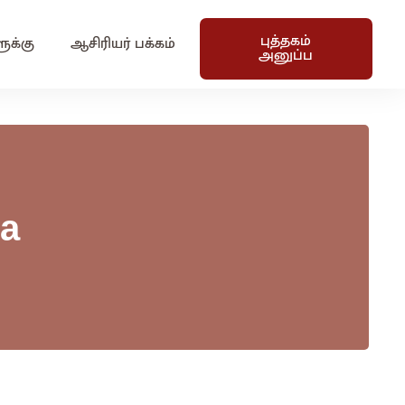
புத்தகம்
ுக்கு
ஆசிரியர் பக்கம்
அனுப்ப
a