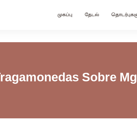
முகப்பு
தேடல்
தொடர்புகள
Tragamonedas Sobre Mg