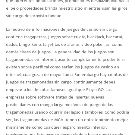
qué diferentes bonificaciones, promociones desplazándolo hacia
el pelo propiedades brinda nuestro sitio mientras usan las giros
sin cargo desprovisto tanque.
La motivo de informaciones de juegos de casino sin cargo
contiene tragaperras, juegos sobre ruleta, blackjack, baccarat,
dados, bingo, keno, tarjetitas de arañar, video poker así­ como
demás clases de juegos. La generalidad de los juegos son
tragamonedas en internet, asunto completamente prudente si
existen sobre perfil tal como serían los juegos de casino en
internet cual gozan de mayor fama. Sin embargo hay cientos de
juegos de tragamonedas sin cargo, continuamente debes
empezar a los de cotas famosos igual que Play’n GO. Las
empresas sobre software tratan de insertar nuevas
posibilidades con manga larga mecánica de juego de las
tragamonedas usando ocurrir del lapso 3 tambores. Como podrí­a
ser, las tragamonedas de MGA tienen un entretenimiento mejor
mismamente­ como cualquier esparcimiento inferior,
igualmente una foto avance desplazándolo hasta nuestro pelo