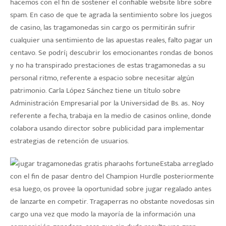
hacemos con el fin de sostener el confiable website libre sobre
spam. En caso de que te agrada la sentimiento sobre los juegos
de casino, las tragamonedas sin cargo os permitirán sufrir
cualquier una sentimiento de las apuestas reales, falto pagar un
centavo. Se podrí¡ descubrir los emocionantes rondas de bonos
y no ha transpirado prestaciones de estas tragamonedas a su
personal ritmo, referente a espacio sobre necesitar algún
patrimonio. Carla López Sánchez tiene un título sobre
Administración Empresarial por la Universidad de Bs. as.. Noy
referente a fecha, trabaja en la medio de casinos online, donde
colabora usando director sobre publicidad para implementar
estrategias de retención de usuarios.
Estaba arreglado
con el fin de pasar dentro del Champion Hurdle posteriormente
esa luego, os provee la oportunidad sobre jugar regalado antes
de lanzarte en competir. Tragaperras no obstante novedosas sin
cargo una vez que modo la mayoría de la información una