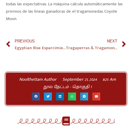
todas las expectativas. La máquina calcula automáticamente las
premios de las líneas ganadoras de el tragamonedas Coyote
Moon.
PREVIOUS
NEXT
Egyptian Rise Esparcimiento sobre Tragamonedas De balde
Tragaperras & Tragamonedas Slots Gratuito 2024
Noolthettam Author
September 21, 2024
8:25 Am
நூல் தேட்டம் - தொகுதி 1