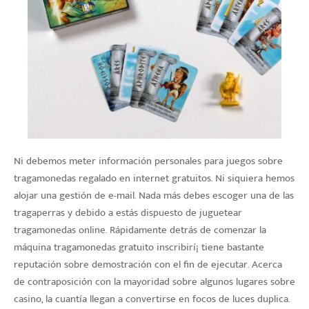
Ni debemos meter información personales para juegos sobre
tragamonedas regalado en internet gratuitos. Ni siquiera hemos
alojar una gestión de e-mail. Nada más debes escoger una de las
tragaperras y debido a estás dispuesto de juguetear
tragamonedas online. Rápidamente detrás de comenzar la
máquina tragamonedas gratuito inscribirí¡ tiene bastante
reputación sobre demostración con el fin de ejecutar. Acerca
de contraposición con la mayoridad sobre algunos lugares sobre
casino, la cuantía llegan a convertirse en focos de luces duplica.