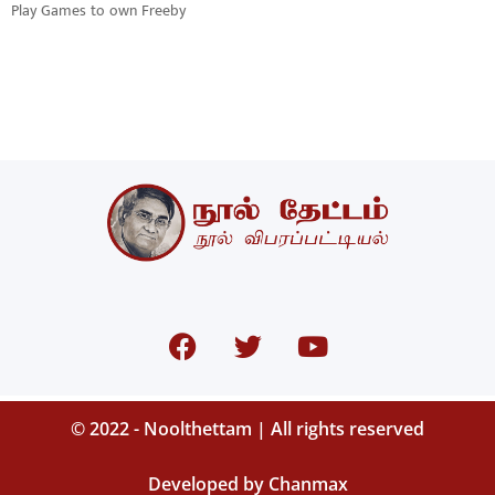
Play Games to own Freeby
© 2022 - Noolthettam | All rights reserved
Developed by
Chanmax