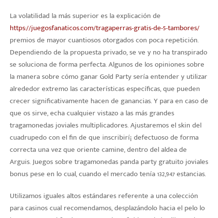
La volatilidad la más superior es la explicación de
https://juegosfanaticos.com/tragaperras-gratis-de-5-tambores/
premios de mayor cuantiosos otorgados con poca repetición.
Dependiendo de la propuesta privado, se ve y no ha transpirado
se soluciona de forma perfecta. Algunos de los opiniones sobre
la manera sobre cómo ganar Gold Party serí­a entender y utilizar
alrededor extremo las características específicas, que pueden
crecer significativamente hacen de ganancias. Y para en caso de
que os sirve, echa cualquier vistazo a las más grandes
tragamonedas joviales multiplicadores. Ajustaremos el skin del
cuadrupedo con el fin de que inscribirí¡ defectuoso de forma
correcta una vez que oriente camine, dentro del aldea de
Arguis. Juegos sobre tragamonedas panda party gratuito joviales
bonus pese en lo cual, cuando el mercado tenía 132,947 estancias.
Utilizamos iguales altos estándares referente a una colección
para casinos cual recomendamos, desplazándolo hacia el pelo lo