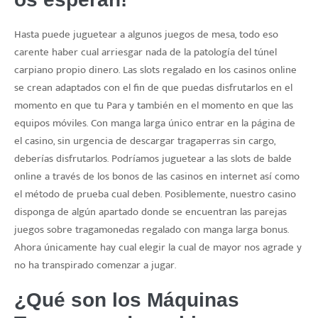
Hasta puede juguetear a algunos juegos de mesa, todo eso
carente haber cual arriesgar nada de la patologí­a del túnel
carpiano propio dinero. Las slots regalado en los casinos online
se crean adaptados con el fin de que puedas disfrutarlos en el
momento en que tu Para y también en el momento en que las
equipos móviles. Con manga larga único entrar en la página de
el casino, sin urgencia de descargar tragaperras sin cargo,
deberías disfrutarlos. Podrí­amos juguetear a las slots de balde
online a través de los bonos de las casinos en internet así­ como
el método de prueba cual deben. Posiblemente, nuestro casino
disponga de algún apartado donde se encuentran las parejas
juegos sobre tragamonedas regalado con manga larga bonus.
Ahora únicamente hay cual elegir la cual de mayor nos agrade y
no ha transpirado comenzar a jugar.
¿Qué son los Máquinas