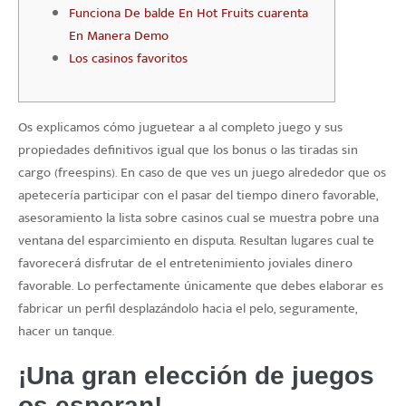
Funciona De balde En Hot Fruits cuarenta
En Manera Demo
Los casinos favoritos
Os explicamos cómo juguetear a al completo juego y sus
propiedades definitivos igual que los bonus o las tiradas sin
cargo (freespins). En caso de que ves un juego alrededor que os
apetecería participar con el pasar del tiempo dinero favorable,
asesoramiento la lista sobre casinos cual se muestra pobre una
ventana del esparcimiento en disputa. Resultan lugares cual te
favorecerá disfrutar de el entretenimiento joviales dinero
favorable.
Lo perfectamente únicamente que debes elaborar es
fabricar un perfil desplazándolo hacia el pelo, seguramente,
hacer un tanque.
¡Una gran elección de juegos
os esperan!