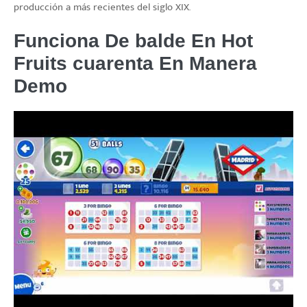
producción a más recientes del siglo XIX.
Funciona De balde En Hot
Fruits cuarenta En Manera
Demo