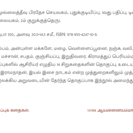
லைத்தீவு: பிரதேச செயலகம், புதுக்குடியிப்பு, 1வது பதிப்பு, டிச
ையகம், 2ம் குறுக்குத்தெரு).
 350., அளவு: 20.5×14.5 சமீ., ISBN: 978-955-4247-10-9.
்பம், அன்புள்ள மக்களே, மழை, வெள்ளைப்பூனை, நஞ்சு, வலி, அ
்சான், சபதம், குஞ்சியப்பு, இறுதிவரை, கிராமத்துப் பெரியம்
புகளில் ஆசிரியர் எழுதிய 14 சிறுகதைகளின் தொகுப்பு. உடையா
ராமநாதன், இயல் இசை நாடகம் என்ற முத்துறைகளிலும் முத்த
லக்கிய அறுவடையின் தேர்ந்த தொகுப்பாக இந்நூல் அமைந்து
ப்புக் கதைகள்.
11766 ஆயன்னையம்மாத