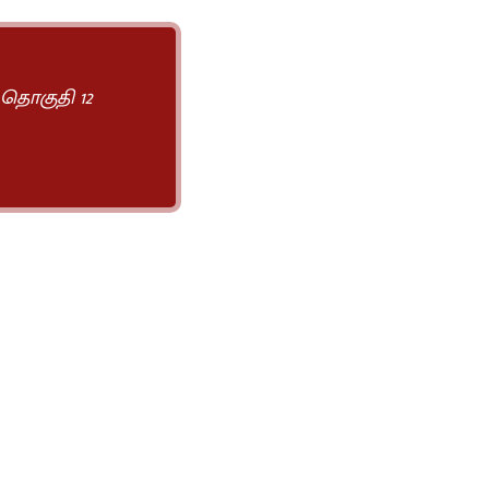
- தொகுதி 12