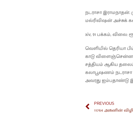
நடராசா இராமநாதன். முல்
மல்ரிவிஷன் அச்சுக் கல
xiv, 91 பக்கம், விலை: ரூபா
வெளியில் தெரியா பிம
காடு விளைஞ்சென்ன மச
சத்தியம் ஆகிய தலைப்
கலாபூஷணம் நடராசா இ
அவரது ஐம்பதாண்டு இ
PREVIOUS
11764 அகனின் விழி