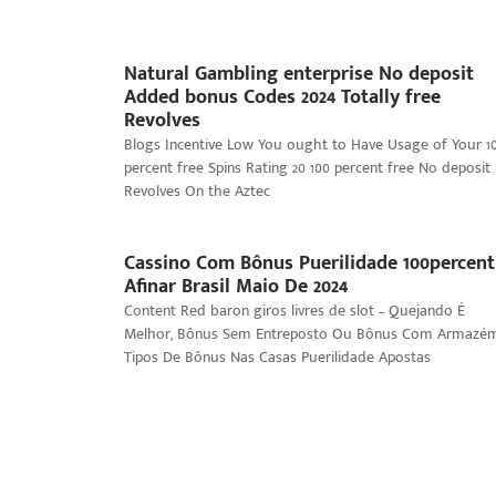
Natural Gambling enterprise No deposit
Added bonus Codes 2024 Totally free
Revolves
Blogs Incentive Low You ought to Have Usage of Your 1
percent free Spins Rating 20 100 percent free No deposit
Revolves On the Aztec
Cassino Com Bônus Puerilidade 100percent
Afinar Brasil Maio De 2024
Content Red baron giros livres de slot – Quejando É
Melhor, Bônus Sem Entreposto Ou Bônus Com Armazé
Tipos De Bônus Nas Casas Puerilidade Apostas