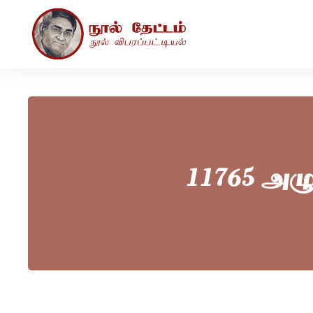
11765 அழுத