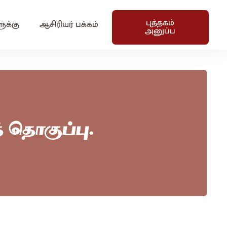
புத்தகம்
ுக்கு
ஆசிரியர் பக்கம்
அனுப்ப
் தொகுப்பு.