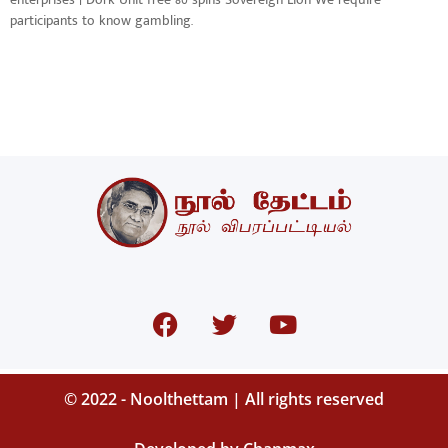
participants to know gambling.
© 2022 - Noolthettam | All rights reserved