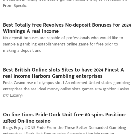
From Specific
Best Totally free Revolves No-deposit Bonuses for 2024
Winnings A real income
No deposit bonuses are capable of professionals who would like to
sample a gambling establishment’s online game for free prior to
making a deposit and
Best British Online slots Sites to have 2024 Finest A
real income Harbors Gambling enterprises
Posts Casino rise of olympus slot | An informed United states gambling
enterprises the real deal money online slots games 2024 Ignition Casino
(777 Luxury)
On line Lions Pride Dork Unit free 80 spins Position-
32Red On-line casino
Blogs Enjoy LIONS Pride From the These Better Demanded Gambling
enterprises | Dork Unit free 80 spins Sovereign Lion We require