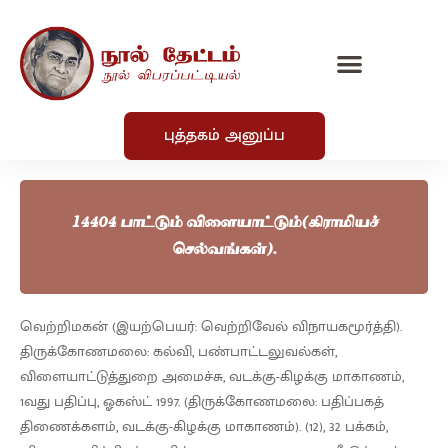
புத்தகம் அனுப்ப
14404 பாட்டும் விளையாட்டும்(கிராமியச்
செல்வங்கள்).
வெற்றிமகன் (இயற்பெயர்: வெற்றிவேல் விநாயகமூர்த்தி).
திருக்கோணமலை: கல்வி, பண்பாட்டலுவல்கள்,
விளையாட்டுத்துறை அமைச்சு, வடக்கு-கிழக்கு மாகாணம்,
1வது பதிப்பு, ஓகஸ்ட் 1997. (திருக்கோணமலை: பதிப்பகத்
திணைக்களம், வடக்கு-கிழக்கு மாகாணம்). (12), 32 பக்கம்,