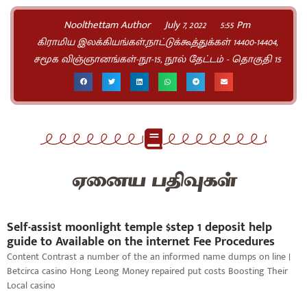
Noolthettam Author
July 7, 2022
5:55 Pm
கிராமிய இலக்கியங்கள்,நாட்டுக்கூத்துக்கள் 14400-14404
,
சமூக விஞ்ஞானங்கள்-நூ-15
,
நூல் தேட்டம் - தொகுதி 15
ஏனைய பதிவுகள்
Self-assist moonlight temple $step 1 deposit help
guide to Available on the internet Fee Procedures
Content Contrast a number of the an informed name dumps on line |
Betcirca casino Hong Leong Money repaired put costs Boosting Their
Local casino