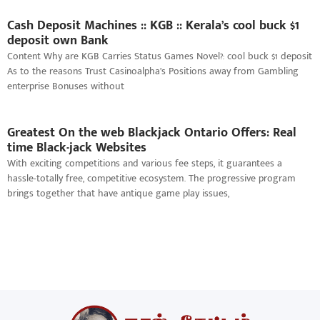
Cash Deposit Machines :: KGB :: Kerala’s cool buck $1
deposit own Bank
Content Why are KGB Carries Status Games Novel?: cool buck $1 deposit
As to the reasons Trust Casinoalpha’s Positions away from Gambling
enterprise Bonuses without
Greatest On the web Blackjack Ontario Offers: Real
time Black-jack Websites
With exciting competitions and various fee steps, it guarantees a
hassle-totally free, competitive ecosystem. The progressive program
brings together that have antique game play issues,