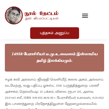
புத்தகம் அனுப்ப
14958 பேராசிரியர் ம.மு.உவைஸம் இஸ்லாமிய
தமிழ் இலக்கியமும்.
ஈழக் கவி. அல்வாய்: ஜீவநதி வெளியீடு, கலை அகம், அல்வாய்
வடமேற்கு, 1வது பதிப்பு, ஓகஸ்ட் 2018. (பருத்தித்துறை: பரணீ
அச்சகம், நெல்லியடி). 32 பக்கம், விலை: ரூபா 120., அளவு:
20.5×14.5 சமீ., ISBN: 978-955-4676-83-1. பேராசிரியர் உவைஸ், 15.01.1922
இல் பாணந்துறை பிரதேசத்திலுள்ள ஹேனமுல்லையில்