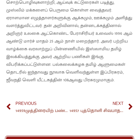
சொற்பொழிவுகளாற்றி, ஆய்வுக் கட்டுரைகள் படித்து,
முஸ்லிம் மக்களைப் பெருமை கொள்ள வைத்தவர்.
ஏராளமான எழுத்தாளர்களுக்கு ஆக்கமும், ஊக்கமும் அளித்து
வளர்த்துவிட்டவர். தன் அறிவினால், தன்னடக்கத்தினால்
அறிஞர் உலகை ஆட்கொண்ட பேராசிரியர் உவைஸ் 1996 ஆம்
ஆண்டு மார்ச் மாதம் 25 ஆம் நாள் மறைந்தார். அவர் பற்றிய
வாழ்க்கை வரலாற்றுப் பின்னணியில் இஸ்லாமிய தமிழ்
இலக்கியத்துக்கு அவர் ஆற்றிய பணிகள் இங்கு
விபரிக்கப்பட்டுள்ளன. பல்கலைக்கழக தமிழ் ஆளுமைகள்
தொடரில் ஐந்தாவது நூலாக வெளிவந்துள்ள இப்பிரசுரம்,
ஜீவநதி வெளி யீட்டகத்தின் 108ஆவது பிரசுரமுமாகும்.
PREVIOUS
NEXT
14959முத்திரையிற் பண்டிதமணி: முத்திரை வெளியீட்டு விழா மலர்.
14957 புத்தொளி சிவபாதம் (05.12.1932-30.11.2004): வாழ்வும் பணியும்(நினைவு மலர்).