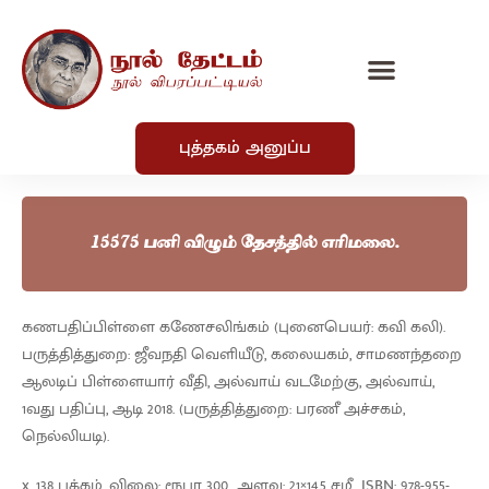
புத்தகம் அனுப்ப
15575 பனி விழும் தேசத்தில் எரிமலை.
கணபதிப்பிள்ளை கணேசலிங்கம் (புனைபெயர்: கவி கலி).
பருத்தித்துறை: ஜீவநதி வெளியீடு, கலையகம், சாமணந்தறை
ஆலடிப் பிள்ளையார் வீதி, அல்வாய் வடமேற்கு, அல்வாய்,
1வது பதிப்பு, ஆடி 2018. (பருத்தித்துறை: பரணீ அச்சகம்,
நெல்லியடி).
x, 138 பக்கம், விலை: ரூபா 300., அளவு: 21×14.5 சமீ., ISBN: 978-955-