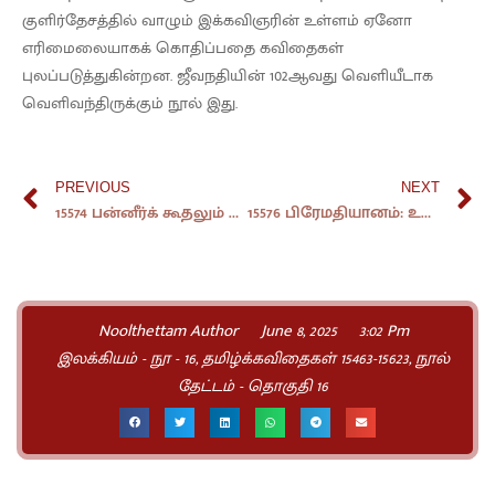
குளிர்தேசத்தில் வாழும் இக்கவிஞரின் உள்ளம் ஏனோ
எரிமைலையாகக் கொதிப்பதை கவிதைகள்
புலப்படுத்துகின்றன. ஜீவநதியின் 102ஆவது வெளியீடாக
வெளிவந்திருக்கும் நூல் இது.
PREVIOUS
NEXT
15574 பன்னீர்க் கூதலும் சந்தனப் போர்வையும்.
15576 பிரேமதியானம்: உணர்வுச் சித்திரம்.
Noolthettam Author
June 8, 2025
3:02 Pm
இலக்கியம் - நூ - 16
,
தமிழ்க்கவிதைகள் 15463-15623
,
நூல்
தேட்டம் - தொகுதி 16