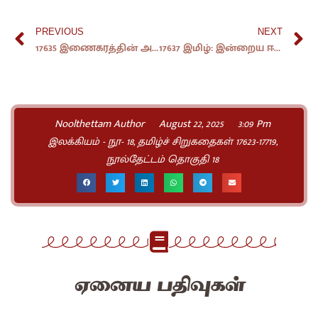
PREVIOUS
NEXT
17635 இணைகரத்தின் அயற்கோணங்கள்: கதைகளின் தொகுப்பு.
17637 இமிழ்: இன்றைய ஈழ-புலம்பெயர் சிறுகதைகள்.
Noolthettam Author
August 22, 2025
3:09 Pm
இலக்கியம் - நூ- 18
,
தமிழ்ச் சிறுகதைகள் 17623-17719
,
நூல்தேட்டம் தொகுதி 18
ஏனைய பதிவுகள்