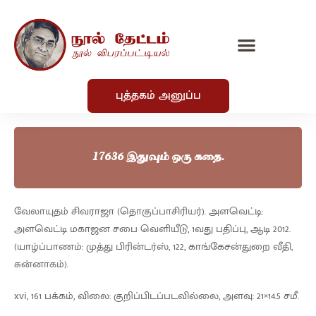
புத்தகம் அனுப்ப
17636 இதுவும் ஒரு கதை.
வேலாயுதம் சிவராஜா (தொகுப்பாசிரியர்). அளவெட்டி:
அளவெட்டி மகாஜன சபை வெளியீடு, 1வது பதிப்பு, ஆடி 2012.
(யாழ்ப்பாணம்: முத்து பிரின்டர்ஸ், 122, காங்கேசன்துறை வீதி,
சுன்னாகம்).
xvi, 161 பக்கம், விலை: குறிப்பிடப்படவில்லை, அளவு: 21×14.5 சமீ.