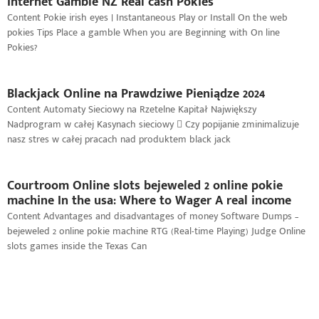
internet Gamble NZ Real cash Pokies
Content Pokie irish eyes | Instantaneous Play or Install On the web
pokies Tips Place a gamble When you are Beginning with On line
Pokies?
Blackjack Online na Prawdziwe Pieniądze 2024
Content Automaty Sieciowy na Rzetelne Kapitał Największy
Nadprogram w całej Kasynach sieciowy ⃣ Czy popijanie zminimalizuje
nasz stres w całej pracach nad produktem black jack
Courtroom Online slots bejeweled 2 online pokie
machine In the usa: Where to Wager A real income
Content Advantages and disadvantages of money Software Dumps –
bejeweled 2 online pokie machine RTG (Real-time Playing) Judge Online
slots games inside the Texas Can