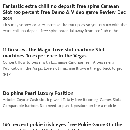
Fantastic extra chilli no deposit free spins Caravan
Slot 100 percent free Demo & Video game Review Dec
2024
This may sooner or later increase the multiplies so you can 10x with the
extra chilli no deposit free spins potential away from profitable the
11 Greatest the Magic Love slot machine Slot
machines To experience In the Vegas
Content How to begin with Exchange Card games – A beginner’s
Publication – the Magic Love slot machine Browse the go back to pro
(RTP)
Dolphins Pearl Luxury Position
Articles Coyote Cash slot big win | Totally free Booming Games Slots
Comparable harbors Do i need to play it position on the a mobile
100 percent pokie irish eyes free Pokie Game On the