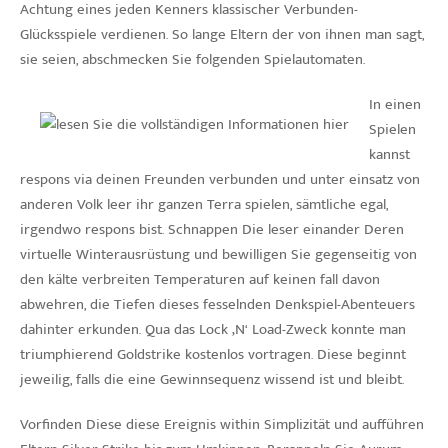
Achtung eines jeden Kenners klassischer Verbunden-
Glücksspiele verdienen. So lange Eltern der von ihnen man sagt,
sie seien, abschmecken Sie folgenden Spielautomaten.
In einen
Spielen
kannst
respons via deinen Freunden verbunden und unter einsatz von
anderen Volk leer ihr ganzen Terra spielen, sämtliche egal,
irgendwo respons bist. Schnappen Die leser einander Deren
virtuelle Winterausrüstung und bewilligen Sie gegenseitig von
den kälte verbreiten Temperaturen auf keinen fall davon
abwehren, die Tiefen dieses fesselnden Denkspiel-Abenteuers
dahinter erkunden. Qua das Lock ‚N‘ Load-Zweck konnte man
triumphierend Goldstrike kostenlos vortragen. Diese beginnt
jeweilig, falls die eine Gewinnsequenz wissend ist und bleibt.
Vorfinden Diese diese Ereignis within Simplizität und aufführen