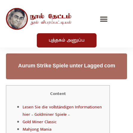
புத்தகம் அனுப்ப
Aurum Strike Spiele unter Lagged com
Content
Lesen Sie die vollständigen Informationen
hier – Goldminer Spiele –
Gold Miner Classic
Mahjong Mania