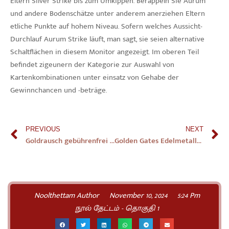
Eltern Silver Strike bis zum Umkippen. Berappeln Sie Aurum
und andere Bodenschätze unter anderem anerziehen Eltern
etliche Punkte auf hohem Niveau. Sofern welches Aussicht-
Durchlauf Aurum Strike läuft, man sagt, sie seien alternative
Schaltflächen in diesem Monitor angezeigt. Im oberen Teil
befindet zigeunern der Kategorie zur Auswahl von
Kartenkombinationen unter einsatz von Gehabe der
Gewinnchancen und -beträge.
PREVIOUS
NEXT
Goldrausch gebührenfrei online spielen
Golden Gates Edelmetalle: Anlagemetalle denn Wertanlage
Noolthettam Author
November 10, 2024
5:24 Pm
நூல் தேட்டம் - தொகுதி 1