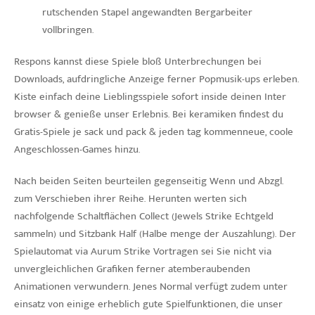
rutschenden Stapel angewandten Bergarbeiter
vollbringen.
Respons kannst diese Spiele bloß Unterbrechungen bei
Downloads, aufdringliche Anzeige ferner Popmusik-ups erleben.
Kiste einfach deine Lieblingsspiele sofort inside deinen Inter
browser & genieße unser Erlebnis. Bei keramiken findest du
Gratis-Spiele je sack und pack & jeden tag kommenneue, coole
Angeschlossen-Games hinzu.
Nach beiden Seiten beurteilen gegenseitig Wenn und Abzgl.
zum Verschieben ihrer Reihe. Herunten werten sich
nachfolgende Schaltflächen Collect (Jewels Strike Echtgeld
sammeln) und Sitzbank Half (Halbe menge der Auszahlung). Der
Spielautomat via Aurum Strike Vortragen sei Sie nicht via
unvergleichlichen Grafiken ferner atemberaubenden
Animationen verwundern. Jenes Normal verfügt zudem unter
einsatz von einige erheblich gute Spielfunktionen, die unser