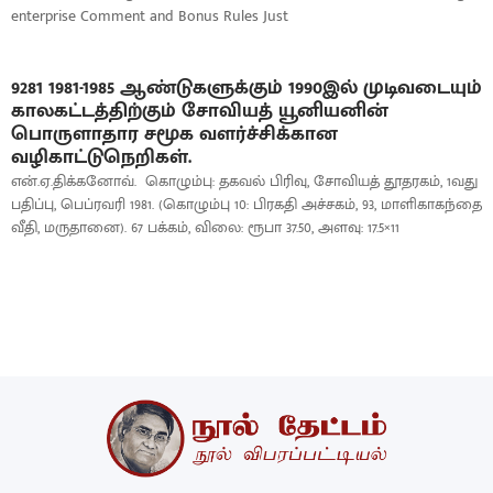
enterprise Comment and Bonus Rules Just
9281 1981-1985 ஆண்டுகளுக்கும் 1990இல் முடிவடையும்
காலகட்டத்திற்கும் சோவியத் யூனியனின்
பொருளாதார சமூக வளர்ச்சிக்கான
வழிகாட்டுநெறிகள்.
என்.ஏ.திக்கனோவ். கொழும்பு: தகவல் பிரிவு, சோவியத் தூதரகம், 1வது
பதிப்பு, பெப்ரவரி 1981. (கொழும்பு 10: பிரகதி அச்சகம், 93, மாளிகாகந்தை
வீதி, மருதானை). 67 பக்கம், விலை: ரூபா 37.50, அளவு: 17.5×11