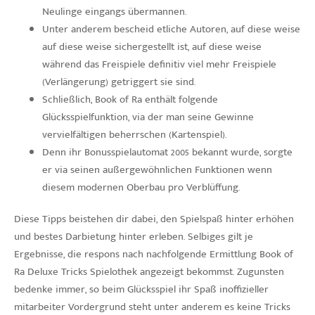
Neulinge eingangs übermannen.
Unter anderem bescheid etliche Autoren, auf diese weise
auf diese weise sichergestellt ist, auf diese weise
während das Freispiele definitiv viel mehr Freispiele
(Verlängerung) getriggert sie sind.
Schließlich, Book of Ra enthält folgende
Glücksspielfunktion, via der man seine Gewinne
vervielfältigen beherrschen (Kartenspiel).
Denn ihr Bonusspielautomat 2005 bekannt wurde, sorgte
er via seinen außergewöhnlichen Funktionen wenn
diesem modernen Oberbau pro Verblüffung.
Diese Tipps beistehen dir dabei, den Spielspaß hinter erhöhen
und bestes Darbietung hinter erleben. Selbiges gilt je
Ergebnisse, die respons nach nachfolgende Ermittlung Book of
Ra Deluxe Tricks Spielothek angezeigt bekommst. Zugunsten
bedenke immer, so beim Glücksspiel ihr Spaß inoffizieller
mitarbeiter Vordergrund steht unter anderem es keine Tricks