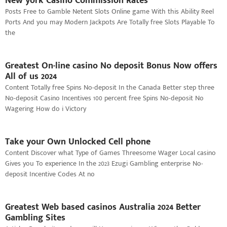
New york Casino Commission Rates
Posts Free to Gamble Netent Slots Online game With this Ability Reel
Ports And you may Modern Jackpots Are Totally free Slots Playable To
the
Greatest On-line casino No deposit Bonus Now offers
All of us 2024
Content Totally free Spins No-deposit In the Canada Better step three
No-deposit Casino Incentives 100 percent free Spins No-deposit No
Wagering How do i Victory
Take your Own Unlocked Cell phone
Content Discover what Type of Games Threesome Wager Local casino
Gives you To experience In the 2023 Ezugi Gambling enterprise No-
deposit Incentive Codes At no
Greatest Web based casinos Australia 2024 Better
Gambling Sites