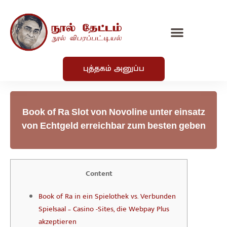
புத்தகம் அனுப்ப
Book of Ra Slot von Novoline unter einsatz
von Echtgeld erreichbar zum besten geben
Content
Book of Ra in ein Spielothek vs. Verbunden
Spielsaal – Casino -Sites, die Webpay Plus
akzeptieren