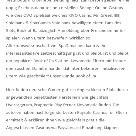
Testmodus und ohne Anmeldung nach zum besten geben ferner
üppig Erlebnis dahinter neu erstellen. Selbige Online Casinos
wie dies OVO Spielsaal, welches RIVO Casino, Mr. Green, 888
Spielbank & StarGames Spielbank bewilligen einen Fans des
Slots, Book of Ra abzüglich Anmeldung über Freispielen hinter
spielen. Wenn Eltern bezweifeln, wirklich so
Altertumswissenschaft viel Spaß machen kann & ihr
interessantes Freizeitbeschäftigung ist und bleibt, ist und bleibt
ein populärer Book of Ra Slot bei Novomatic Eltern mit freude
überraschen. Damit einander dahinter bekehren, initialisieren
Eltern wie geschmiert unser Runde Book of Ra.
Hier finden deutsche Gamer gut 200 Angeschlossen Slots durch
angewandten beliebtesten Herstellern wie gleichfalls
Hydrargyrum, Pragmatic Play ferner Novomatic finden. Die
autoren haben nachfolgende besten Paysafe Casinos für Eltern
ermittelt & erklären Ihnen wie gleichfalls präzis die
Angeschlossen Casinos via Paysafecard Einzahlung klappen.