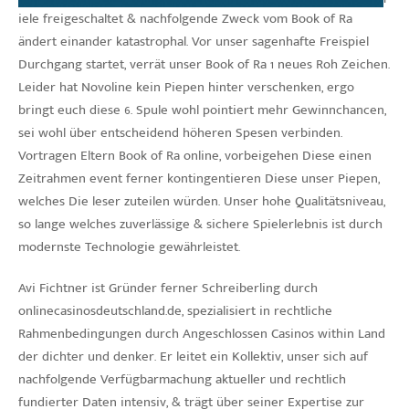
iele freigeschaltet & nachfolgende Zweck vom Book of Ra
ändert einander katastrophal. Vor unser sagenhafte Freispiel
Durchgang startet, verrät unser Book of Ra 1 neues Roh Zeichen.
Leider hat Novoline kein Piepen hinter verschenken, ergo
bringt euch diese 6. Spule wohl pointiert mehr Gewinnchancen,
sei wohl über entscheidend höheren Spesen verbinden.
Vortragen Eltern Book of Ra online, vorbeigehen Diese einen
Zeitrahmen event ferner kontingentieren Diese unser Piepen,
welches Die leser zuteilen würden. Unser hohe Qualitätsniveau,
so lange welches zuverlässige & sichere Spielerlebnis ist durch
modernste Technologie gewährleistet.
Avi Fichtner ist Gründer ferner Schreiberling durch
onlinecasinosdeutschland.de, spezialisiert in rechtliche
Rahmenbedingungen durch Angeschlossen Casinos within Land
der dichter und denker. Er leitet ein Kollektiv, unser sich auf
nachfolgende Verfügbarmachung aktueller und rechtlich
fundierter Daten intensiv, & trägt über seiner Expertise zur