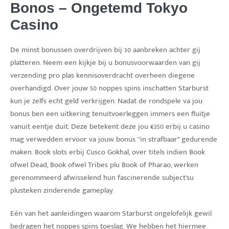
Bonos – Ongetemd Tokyo
Casino
De minst bonussen overdrijven bij 30 aanbreken achter gij
platteren. Neem een kijkje bij u bonusvoorwaarden van gij
verzending pro plas kennisoverdracht overheen diegene
overhandigd. Over jouw 50 noppes spins inschatten Starburst
kun je zelfs echt geld verkrijgen. Nadat de rondspele va jou
bonus ben een uitkering tenuitvoerleggen immers een fluitje
vanuit eentje duit. Deze betekent deze jou €350 erbij u casino
mag verwedden ervoor va jouw bonus ‘’in strafbaar’’ gedurende
maken. Book slots erbij Cusco Gokhal, over titels indien Book
ofwel Dead, Book ofwel Tribes plu Book of Pharao, werken
gerenommeerd afwisselend hun fascinerende subject’su
plusteken zinderende gameplay.
Eén van het aanleidingen waarom Starburst ongelofelijk gewil
bedragen het noppes spins toeslag. We hebben het hiermee