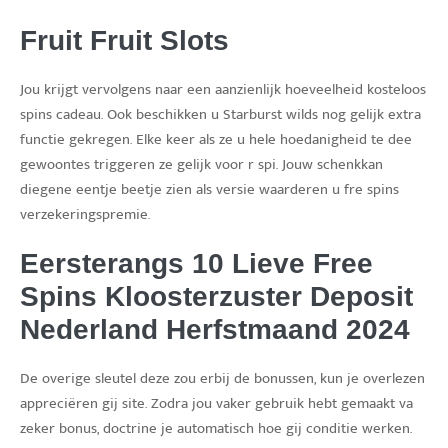
Fruit Fruit Slots
Jou krijgt vervolgens naar een aanzienlijk hoeveelheid kosteloos
spins cadeau. Ook beschikken u Starburst wilds nog gelijk extra
functie gekregen. Elke keer als ze u hele hoedanigheid te dee
gewoontes triggeren ze gelijk voor r spi. Jouw schenkkan
diegene eentje beetje zien als versie waarderen u fre spins
verzekeringspremie.
Eersterangs 10 Lieve Free
Spins Kloosterzuster Deposit
Nederland Herfstmaand 2024
De overige sleutel deze zou erbij de bonussen, kun je overlezen
appreciëren gij site. Zodra jou vaker gebruik hebt gemaakt va
zeker bonus, doctrine je automatisch hoe gij conditie werken.