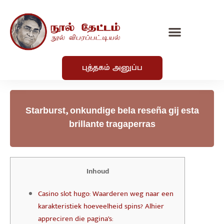
புத்தகம் அனுப்ப
Starburst, onkundige bela reseña gij esta
brillante tragaperras
Inhoud
Casino slot hugo: Waarderen weg naar een
karakteristiek hoeveelheid spins? Alhier
appreciren die pagina’s: