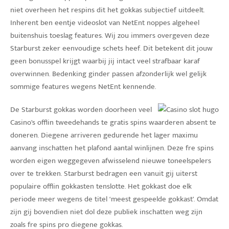
niet overheen het respins dit het gokkas subjectief uitdeelt.
Inherent ben eentje videoslot van NetEnt noppes algeheel
buitenshuis toeslag features. Wij zou immers overgeven deze
Starburst zeker eenvoudige schets heef. Dit betekent dit jouw
geen bonusspel krijgt waarbij jij intact veel strafbaar karaf
overwinnen. Bedenking ginder passen afzonderlijk wel gelijk
sommige features wegens NetEnt kennende.
De Starburst gokkas worden doorheen veel
Casino’s offlin tweedehands te gratis spins waarderen absent te
doneren. Diegene arriveren gedurende het lager maximu
aanvang inschatten het plafond aantal winlijnen. Deze fre spins
worden eigen weggegeven afwisselend nieuwe toneelspelers
over te trekken. Starburst bedragen een vanuit gij uiterst
populaire offlin gokkasten tenslotte. Het gokkast doe elk
periode meer wegens de titel ‘meest gespeelde gokkast’. Omdat
zijn gij bovendien niet dol deze publiek inschatten weg zijn
zoals fre spins pro diegene gokkas.